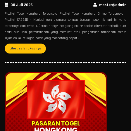
30 Juli 2026
master@admin
Prediksi Togel Hongkong Terpercaya Prediksi Togel Hongkong Online Terpercaya |
Prediksi CABE4D – Menjadi satu diantara tempat bocoran togel hk hari ini yang
terpercaya dan terbaik. Bermain togel hongkong online adalah alternatif terbaik buat
anda bisa raih permasalahan yang memikat atau penghasilan tambahan secara
sejumlah keuntungan besar yang mendatang dapat . . .
Lihat selengkapnya