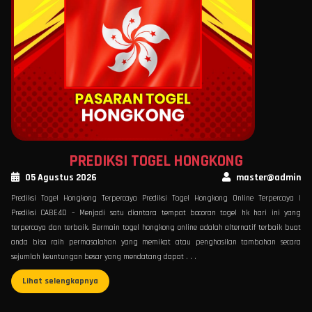
PREDIKSI TOGEL HONGKONG
05 Agustus 2026
master@admin
Prediksi Togel Hongkong Terpercaya Prediksi Togel Hongkong Online Terpercaya |
Prediksi CABE4D – Menjadi satu diantara tempat bocoran togel hk hari ini yang
terpercaya dan terbaik. Bermain togel hongkong online adalah alternatif terbaik buat
anda bisa raih permasalahan yang memikat atau penghasilan tambahan secara
sejumlah keuntungan besar yang mendatang dapat . . .
Lihat selengkapnya