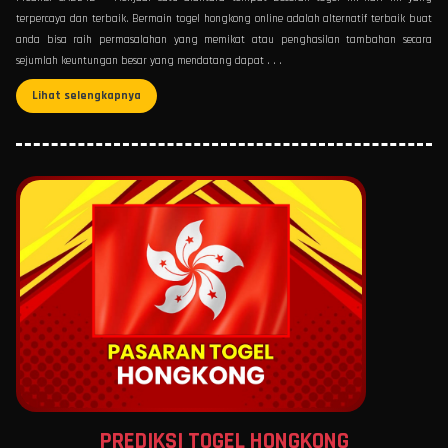
terpercaya dan terbaik. Bermain togel hongkong online adalah alternatif terbaik buat
anda bisa raih permasalahan yang memikat atau penghasilan tambahan secara
sejumlah keuntungan besar yang mendatang dapat . . .
Lihat selengkapnya
PREDIKSI TOGEL HONGKONG