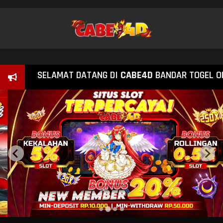
SELAMAT DATANG DI
CABE4D
BANDAR TOGEL ONLINE D