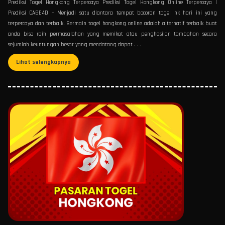
Prediksi Togel Hongkong Terpercaya Prediksi Togel Hongkong Online Terpercaya |
Prediksi CABE4D – Menjadi satu diantara tempat bocoran togel hk hari ini yang
terpercaya dan terbaik. Bermain togel hongkong online adalah alternatif terbaik buat
anda bisa raih permasalahan yang memikat atau penghasilan tambahan secara
sejumlah keuntungan besar yang mendatang dapat . . .
Lihat selengkapnya