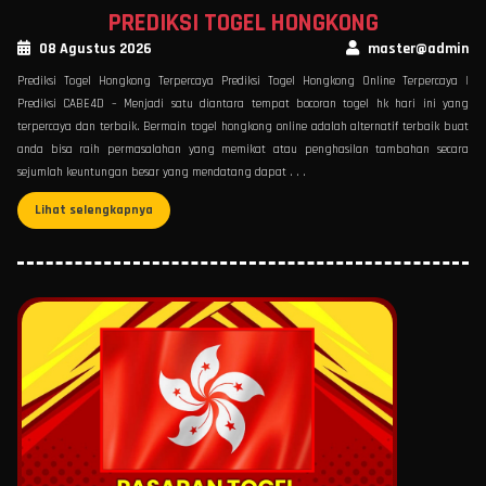
PREDIKSI TOGEL HONGKONG
08 Agustus 2026
master@admin
Prediksi Togel Hongkong Terpercaya Prediksi Togel Hongkong Online Terpercaya |
Prediksi CABE4D – Menjadi satu diantara tempat bocoran togel hk hari ini yang
terpercaya dan terbaik. Bermain togel hongkong online adalah alternatif terbaik buat
anda bisa raih permasalahan yang memikat atau penghasilan tambahan secara
sejumlah keuntungan besar yang mendatang dapat . . .
Lihat selengkapnya