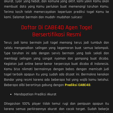
akurat, syair yang hebat, dan komune yang aktif, kami yakin Kamu akan
membuat data yang Kamu perlukan buat memenangi taruhan Kamu.
Terima kasih telah memercayakan keperluan prediksi togel Kamu ke
kami. Selamat bermain dan mudah- mudahan sukses!
Daftar Di CABE4D Agen Togel
Bersertifikasi Resmi
Terus jadi lama bermain judi togel memang terus jadi tumbuh dan
selalu mengenalkan selingan yang kegemaran buat semua kelompok.
Type taruhan ini ada dengan servis bermain yang baik sekali dan
membagi selingan yang sangat nyaman dan gampang buat dicoba.
Kegiatan judi online benar-benar terpercaya buat dicoba di Indonesia.
Kamu bisa nikmati bermainnya dengan bebas dengan memisah judi
togel terbaik apapun itu yang sudah ada disaat ini. Bermakna kenakan
Bandar yang resmi karena ada beberapa hal yang wajib kamu ketahui.
Beberapa alibi berartinya gabung dengan
Prediksi CABE4D
.
Mendapatkan Prediksi Akurat
Ditegaskan 100% player tidak temui rugi dan penipuan apapun itu
karena semua perkiraannya akurat dan cocok target. Sudah bekerja