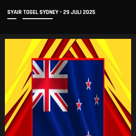
SYAIR TOGEL SYDNEY – 29 JULI 2025