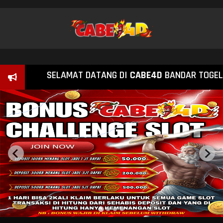
SELAMAT DATANG DI
CABE4D
BANDAR TOGEL ONL
…