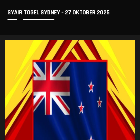
SYAIR TOGEL SYDNEY – 27 OKTOBER 2025