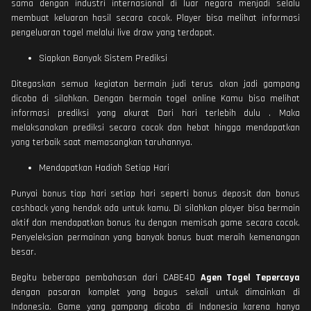
sama dengan industri internasional di luar negara menjadi selalu
membuat keluaran hasil secara cocok. Player bisa melihat informasi
pengeluaran togel melalui live draw yang terdapat.
Siapkan Banyak Sistem Prediksi
Ditegaskan semua kegiatan bermain judi terus akan jadi gampang
dicoba di silahkan. Dengan bermain togel online Kamu bisa melihat
informasi prediksi yang akurat Dari hari terlebih dulu . Maka
melaksanakan prediksi secara cocok dan hebat hingga mendapatkan
yang terbaik saat memasangkan taruhannya.
Mendapatkan Hadiah Setiap Hari
Punyai bonus tiap hari setiap hari seperti bonus deposit dan bonus
cashback yang hendak ada untuk kamu. Di silahkan player bisa bermain
aktif dan mendapatkan bonus itu dengan memisah game secara cocok.
Penyeleksian permainan yang banyak bonus buat meraih kemenangan
besar.
Begitu beberapa pembahasan dari CABE4D
Agen Togel Tepercaya
dengan pasaran komplet yang bagus sekali untuk dimainkan di
Indonesia. Game yang gampang dicoba di Indonesia karena hanya