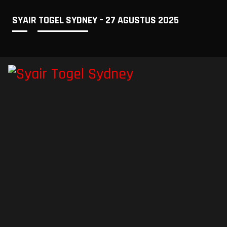
SYAIR TOGEL SYDNEY – 27 AGUSTUS 2025