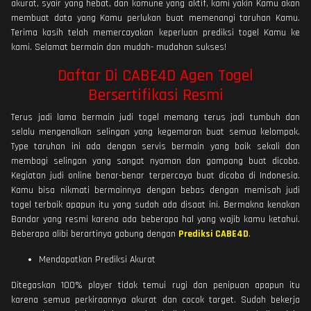
akurat, syair yang hebat, dan komune yang aktif, kami yakin Kamu akan
membuat data yang Kamu perlukan buat memenangi taruhan Kamu.
Terima kasih telah memercayakan keperluan prediksi togel Kamu ke
kami. Selamat bermain dan mudah- mudahan sukses!
Daftar Di CABE4D Agen Togel
Bersertifikasi Resmi
Terus jadi lama bermain judi togel memang terus jadi tumbuh dan
selalu mengenalkan selingan yang kegemaran buat semua kelompok.
Type taruhan ini ada dengan servis bermain yang baik sekali dan
membagi selingan yang sangat nyaman dan gampang buat dicoba.
Kegiatan judi online benar-benar terpercaya buat dicoba di Indonesia.
Kamu bisa nikmati bermainnya dengan bebas dengan memisah judi
togel terbaik apapun itu yang sudah ada disaat ini. Bermakna kenakan
Bandar yang resmi karena ada beberapa hal yang wajib kamu ketahui.
Beberapa alibi berartinya gabung dengan
Prediksi CABE4D
.
Mendapatkan Prediksi Akurat
Ditegaskan 100% player tidak temui rugi dan penipuan apapun itu
karena semua perkiraannya akurat dan cocok target. Sudah bekerja