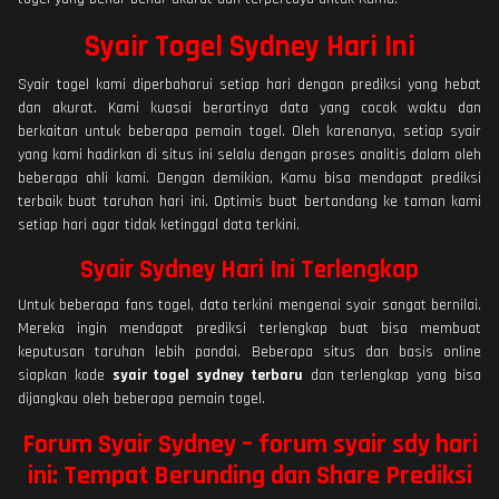
Syair Togel Sydney Hari Ini
Syair togel kami diperbaharui setiap hari dengan prediksi yang hebat
dan akurat. Kami kuasai berartinya data yang cocok waktu dan
berkaitan untuk beberapa pemain togel. Oleh karenanya, setiap syair
yang kami hadirkan di situs ini selalu dengan proses analitis dalam oleh
beberapa ahli kami. Dengan demikian, Kamu bisa mendapat prediksi
terbaik buat taruhan hari ini. Optimis buat bertandang ke taman kami
setiap hari agar tidak ketinggal data terkini.
Syair Sydney Hari Ini Terlengkap
Untuk beberapa fans togel, data terkini mengenai syair sangat bernilai.
Mereka ingin mendapat prediksi terlengkap buat bisa membuat
keputusan taruhan lebih pandai. Beberapa situs dan basis online
siapkan kode
syair togel sydney terbaru
dan terlengkap yang bisa
dijangkau oleh beberapa pemain togel.
Forum Syair Sydney – forum syair sdy hari
ini: Tempat Berunding dan Share Prediksi