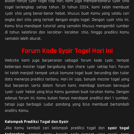
Bukan hanya syair togel tiap hari, kami juga memperbaharui syair shio
togel terlengkap setiap tahun. Di tahun 2024, kami telah membuat
syair shio yang benar-benar hebat, khusus buat Kamu yang selalu cari
angka dari shio yang terkait dengan angka togel. Dengan syair shio ini,
Kamu bisa mendapat tutorial yang semakin khusus mengambil sumber
di tahun kelahiran dan karakter- karakter shio, hingga prediksi Kamu
semakin lebih akurat.
Forum Kode Syair Togel Hari Ini
Website kami juga berperanan sebagai forum kode syair, tempat
beberapa master togel bergabung dan share syair setiap hari. Forum
ini telah menjadi tempat untuk komune togel buat berunding dan tukar
data menerpa prediksi terbaru. Hari ini saja, banyak master togel yang
ikut berperan serta dalam forum kami, membagi bantuan berwujud
syair- syair hebat yang bisa Kamu gunakan buat taruhan Kamu. Dengan
adanya forum ini, Kamu bukan hanya mendapat prediksi dari 1 sumber,
tetapi juga berbagai sudut pandang yang bisa membuat bertambah
analitis Kamu.
Kelompok Prediksi Togel dan Syair
Jika Kamu kembali cari kelompok prediksi togel dan
syair togel