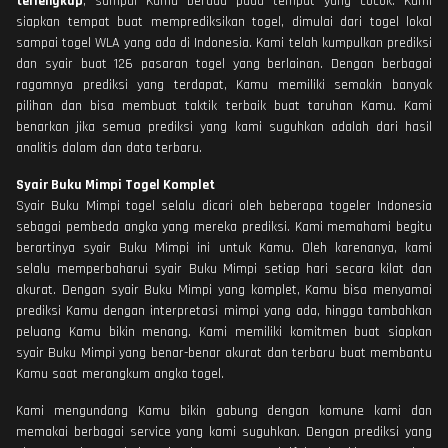
terlengkap
, sampai Kamu berada pada tempat yang cocok. Kami
siapkan tempat buat memprediksikan togel, dimulai dari togel lokal
sampai togel WLA yang ada di Indonesia. Kami telah kumpulkan prediksi
dan syair buat 126 pasaran togel yang berlainan. Dengan berbagai
ragamnya prediksi yang terdapat, Kamu memiliki semakin banyak
pilihan dan bisa membuat taktik terbaik buat taruhan Kamu. Kami
benarkan jika semua prediksi yang kami suguhkan adalah dari hasil
analitis dalam dan data terbaru.
Syair Buku Mimpi Togel Komplet
Syair Buku Mimpi togel selalu dicari oleh beberapa togeler Indonesia
sebagai pembeda angka yang mereka prediksi. Kami memahami begitu
berartinya syair Buku Mimpi ini untuk Kamu. Oleh karenanya, kami
selalu memperbaharui syair Buku Mimpi setiap hari secara kilat dan
akurat. Dengan syair Buku Mimpi yang komplet, Kamu bisa menyamai
prediksi Kamu dengan interpretasi mimpi yang ada, hingga tambahkan
peluang Kamu bikin menang. Kami memiliki komitmen buat siapkan
syair Buku Mimpi yang benar-benar akurat dan terbaru buat membantu
Kamu saat merangkum angka togel.
Kami mengundang Kamu bikin gabung dengan komune kami dan
memakai berbagai service yang kami suguhkan. Dengan prediksi yang