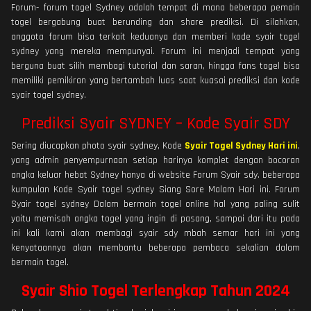
Forum- forum togel Sydney adalah tempat di mana beberapa pemain
togel bergabung buat berunding dan share prediksi. Di silahkan,
anggota forum bisa terkait keduanya dan memberi kode syair togel
sydney yang mereka mempunyai. Forum ini menjadi tempat yang
berguna buat silih membagi tutorial dan saran, hingga fans togel bisa
memiliki pemikiran yang bertambah luas saat kuasai prediksi dan kode
syair togel sydney.
Prediksi Syair SYDNEY – Kode Syair SDY
Sering diucapkan photo syair sydney, Kode
Syair Togel Sydney Hari ini
,
yang admin penyempurnaan setiap harinya komplet dengan bocoran
angka keluar hebat Sydney hanya di website Forum Syair sdy. beberapa
kumpulan Kode Syair togel sydney Siang Sore Malam Hari ini. Forum
Syair togel sydney Dalam bermain togel online hal yang paling sulit
yaitu memisah angka togel yang ingin di pasang, sampai dari itu pada
ini kali kami akan membagi syair sdy mbah semar hari ini yang
kenyataannya akan membantu beberapa pembaca sekalian dalam
bermain togel.
Syair Shio Togel Terlengkap Tahun 2024