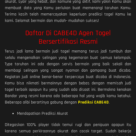
akurat, syair yang hebat, dan komune yang aktif, kami yakin Kamu akan
membuat data yang Kamu perlukan buat memenangi taruhan Kamu.
Terima kasih telah memercayakan keperluan prediksi togel Kamu ke
kami. Selamat bermain dan mudah- mudahan sukses!
Daftar Di CABE4D Agen Togel
Bersertifikasi Resmi
Terus jadi lama bermain judi togel memang terus jadi tumbuh dan
selalu mengenalkan selingan yang kegemaran buat semua kelompok.
Type taruhan ini ada dengan servis bermain yang baik sekali dan
membagi selingan yang sangat nyaman dan gampang buat dicoba.
Kegiatan judi online benar-benar terpercaya buat dicoba di Indonesia.
Kamu bisa nikmati bermainnya dengan bebas dengan memisah judi
togel terbaik apapun itu yang sudah ada disaat ini. Bermakna kenakan
Bandar yang resmi karena ada beberapa hal yang wajib kamu ketahui.
Beberapa alibi berartinya gabung dengan
Prediksi CABE4D
.
Mendapatkan Prediksi Akurat
Ditegaskan 100% player tidak temui rugi dan penipuan apapun itu
karena semua perkiraannya akurat dan cocok target. Sudah bekerja