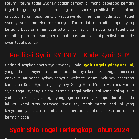
Forum- forum togel Sydney adalah tempat di mana beberapa pemain
togel bergabung buat berunding dan share prediksi. Di silahkan,
anggota forum bisa terkait keduanya dan memberi kode syair togel
sydney yang mereka mempunyai. Forum ini menjadi tempat yang
berguna buat silih membagi tutorial dan saran, hingga fans togel bisa
memiliki pemikiran yang bertambah luas saat kuasai prediksi dan kode
syair togel sydney.
Prediksi Syair SYDNEY – Kode Syair SDY
Sering diucapkan photo syair sydney, Kode
Syair Togel Sydney Hari ini
,
yang admin penyempurnaan setiap harinya komplet dengan bocoran
angka keluar hebat Sydney hanya di website Forum Syair sdy. beberapa
kumpulan Kode Syair togel sydney Siang Sore Malam Hari ini. Forum
Syair togel sydney Dalam bermain togel online hal yang paling sulit
yaitu memisah angka togel yang ingin di pasang, sampai dari itu pada
ini kali kami akan membagi syair sdy mbah semar hari ini yang
kenyataannya akan membantu beberapa pembaca sekalian dalam
bermain togel.
Syair Shio Togel Terlengkap Tahun 2024