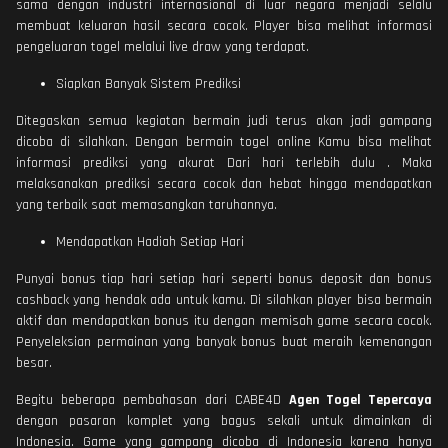
sama dengan industri internasional di luar negara menjadi selalu
membuat keluaran hasil secara cocok. Player bisa melihat informasi
pengeluaran togel melalui live draw yang terdapat.
Siapkan Banyak Sistem Prediksi
Ditegaskan semua kegiatan bermain judi terus akan jadi gampang
dicoba di silahkan. Dengan bermain togel online Kamu bisa melihat
informasi prediksi yang akurat Dari hari terlebih dulu . Maka
melaksanakan prediksi secara cocok dan hebat hingga mendapatkan
yang terbaik saat memasangkan taruhannya.
Mendapatkan Hadiah Setiap Hari
Punyai bonus tiap hari setiap hari seperti bonus deposit dan bonus
cashback yang hendak ada untuk kamu. Di silahkan player bisa bermain
aktif dan mendapatkan bonus itu dengan memisah game secara cocok.
Penyeleksian permainan yang banyak bonus buat meraih kemenangan
besar.
Begitu beberapa pembahasan dari CABE4D
Agen Togel Tepercaya
dengan pasaran komplet yang bagus sekali untuk dimainkan di
Indonesia. Game yang gampang dicoba di Indonesia karena hanya