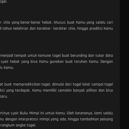
ogel.
ir shio yang benar-benar hebat, khusus buat Kamu yang selalu cari
 tahun kelahiran dan karakter- karakter shio, hingga prediksi Kamu
h menjadi tempat untuk komune togel buat berunding dan tukar data
r- syair hebat yang bisa Kamu gunakan buat taruhan Kamu. Dengan
is Kamu.
 buat memprediksikan togel, dimulai dari togel lokal sampai togel
ksi yang terdapat, Kamu memiliki semakin banyak pilihan dan bisa
baru.
tinya syair Buku Mimpi ini untuk Kamu. Oleh karenanya, kami selalu
amu dengan interpretasi mimpi yang ada, hingga tambahkan peluang
rangkum angka togel.