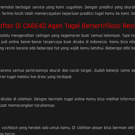
kai berbagai service yang kami suguhkan. Dengan prediksi yang akurat,
Terima kasih telah memercayakan keperluan prediksi togel Kamu ke kami. 
aftar Di CABE4D Agen Togel Bersertifikasi Res
 selalu mengenalkan selingan yang kegemaran buat semua kelompok. Type ta
udi online benar-benar terpercaya buat dicoba di Indonesia. Kamu bisa ni
ng resmi karena ada beberapa hal yang wajib kamu ketahui. Beberapa alibi 
 karena semua perkiraannya akurat dan cocok target. Sudah bekerja sama den
ran togel melalui live draw yang terdapat.
icoba di silahkan. Dengan bermain togel online Kamu bisa melihat informasi
k saat memasangkan taruhannya.
nus cashback yang hendak ada untuk kamu. Di silahkan player bisa bermain a
an besar.