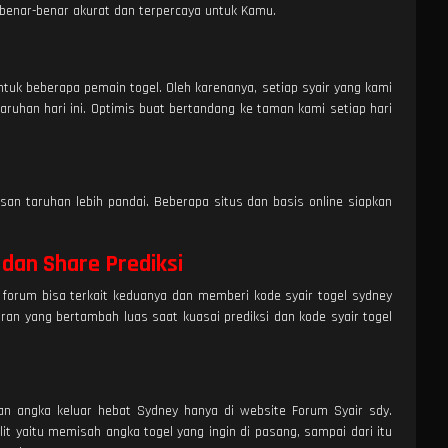
enar-benar akurat dan terpercaya untuk Kamu.
ntuk beberapa pemain togel. Oleh karenanya, setiap syair yang kami
taruhan hari ini. Optimis buat bertandang ke taman kami setiap hari
san taruhan lebih pandai. Beberapa situs dan basis online siapkan
 dan Share Prediksi
 forum bisa terkait keduanya dan memberi kode syair togel sydney
ran yang bertambah luas saat kuasai prediksi dan kode syair togel
n angka keluar hebat Sydney hanya di website Forum Syair sdy.
it yaitu memisah angka togel yang ingin di pasang, sampai dari itu