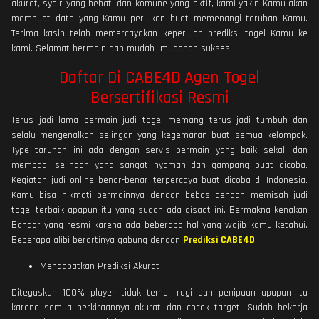
akurat, syair yang hebat, dan komune yang aktif, kami yakin Kamu akan
membuat data yang Kamu perlukan buat memenangi taruhan Kamu.
Terima kasih telah memercayakan keperluan prediksi togel Kamu ke
kami. Selamat bermain dan mudah- mudahan sukses!
Daftar Di CABE4D Agen Togel
Bersertifikasi Resmi
Terus jadi lama bermain judi togel memang terus jadi tumbuh dan
selalu mengenalkan selingan yang kegemaran buat semua kelompok.
Type taruhan ini ada dengan servis bermain yang baik sekali dan
membagi selingan yang sangat nyaman dan gampang buat dicoba.
Kegiatan judi online benar-benar terpercaya buat dicoba di Indonesia.
Kamu bisa nikmati bermainnya dengan bebas dengan memisah judi
togel terbaik apapun itu yang sudah ada disaat ini. Bermakna kenakan
Bandar yang resmi karena ada beberapa hal yang wajib kamu ketahui.
Beberapa alibi berartinya gabung dengan
Prediksi CABE4D
.
Mendapatkan Prediksi Akurat
Ditegaskan 100% player tidak temui rugi dan penipuan apapun itu
karena semua perkiraannya akurat dan cocok target. Sudah bekerja