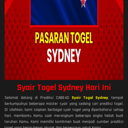
Syair Togel Sydney Hari Ini
Selamat datang di Prediksi CABE4D
Syair Togel Sydney
, tempat
berkumpulnya beberapa master syair yang sedang cari prediksi togel.
Di silahkan, kami siapkan berbagai syair togel yang diperbaharui setiap
hari, membantu Kamu saat merangkum beberapa angka hebat buat
taruhan Kamu. Kami memiliki komitmen buat menjadi sumber prediksi
togel yang benar-benar akurat dan terpercaya untuk Kamu.