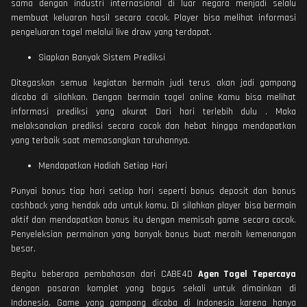
sama dengan industri internasional di luar negara menjadi selalu
membuat keluaran hasil secara cocok. Player bisa melihat informasi
pengeluaran togel melalui live draw yang terdapat.
Siapkan Banyak Sistem Prediksi
Ditegaskan semua kegiatan bermain judi terus akan jadi gampang
dicoba di silahkan. Dengan bermain togel online Kamu bisa melihat
informasi prediksi yang akurat Dari hari terlebih dulu . Maka
melaksanakan prediksi secara cocok dan hebat hingga mendapatkan
yang terbaik saat memasangkan taruhannya.
Mendapatkan Hadiah Setiap Hari
Punyai bonus tiap hari setiap hari seperti bonus deposit dan bonus
cashback yang hendak ada untuk kamu. Di silahkan player bisa bermain
aktif dan mendapatkan bonus itu dengan memisah game secara cocok.
Penyeleksian permainan yang banyak bonus buat meraih kemenangan
besar.
Begitu beberapa pembahasan dari CABE4D
Agen Togel Tepercaya
dengan pasaran komplet yang bagus sekali untuk dimainkan di
Indonesia. Game yang gampang dicoba di Indonesia karena hanya