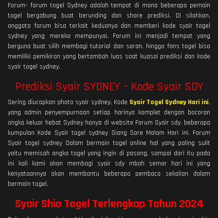
Forum- forum togel Sydney adalah tempat di mana beberapa pemain
togel bergabung buat berunding dan share prediksi. Di silahkan,
anggota forum bisa terkait keduanya dan memberi kode syair togel
sydney yang mereka mempunyai. Forum ini menjadi tempat yang
berguna buat silih membagi tutorial dan saran, hingga fans togel bisa
memiliki pemikiran yang bertambah luas saat kuasai prediksi dan kode
syair togel sydney.
Prediksi Syair SYDNEY – Kode Syair SDY
Sering diucapkan photo syair sydney, Kode
Syair Togel Sydney Hari ini
,
yang admin penyempurnaan setiap harinya komplet dengan bocoran
angka keluar hebat Sydney hanya di website Forum Syair sdy. beberapa
kumpulan Kode Syair togel sydney Siang Sore Malam Hari ini. Forum
Syair togel sydney Dalam bermain togel online hal yang paling sulit
yaitu memisah angka togel yang ingin di pasang, sampai dari itu pada
ini kali kami akan membagi syair sdy mbah semar hari ini yang
kenyataannya akan membantu beberapa pembaca sekalian dalam
bermain togel.
Syair Shio Togel Terlengkap Tahun 2024