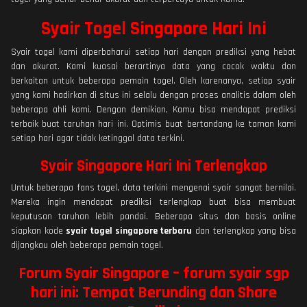
Syair Togel Singapore Hari Ini
Syair togel kami diperbaharui setiap hari dengan prediksi yang hebat
dan akurat. Kami kuasai berartinya data yang cocok waktu dan
berkaitan untuk beberapa pemain togel. Oleh karenanya, setiap syair
yang kami hadirkan di situs ini selalu dengan proses analitis dalam oleh
beberapa ahli kami. Dengan demikian, Kamu bisa mendapat prediksi
terbaik buat taruhan hari ini. Optimis buat bertandang ke taman kami
setiap hari agar tidak ketinggal data terkini.
Syair Singapore Hari Ini Terlengkap
Untuk beberapa fans togel, data terkini mengenai syair sangat bernilai.
Mereka ingin mendapat prediksi terlengkap buat bisa membuat
keputusan taruhan lebih pandai. Beberapa situs dan basis online
siapkan kode
syair togel singapore terbaru
dan terlengkap yang bisa
dijangkau oleh beberapa pemain togel.
Forum Syair Singapore – forum syair sgp
hari ini: Tempat Berunding dan Share