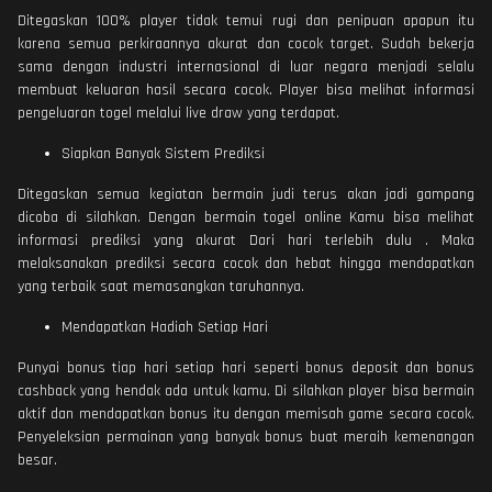
Ditegaskan 100% player tidak temui rugi dan penipuan apapun itu
karena semua perkiraannya akurat dan cocok target. Sudah bekerja
sama dengan industri internasional di luar negara menjadi selalu
membuat keluaran hasil secara cocok. Player bisa melihat informasi
pengeluaran togel melalui live draw yang terdapat.
Siapkan Banyak Sistem Prediksi
Ditegaskan semua kegiatan bermain judi terus akan jadi gampang
dicoba di silahkan. Dengan bermain togel online Kamu bisa melihat
informasi prediksi yang akurat Dari hari terlebih dulu . Maka
melaksanakan prediksi secara cocok dan hebat hingga mendapatkan
yang terbaik saat memasangkan taruhannya.
Mendapatkan Hadiah Setiap Hari
Punyai bonus tiap hari setiap hari seperti bonus deposit dan bonus
cashback yang hendak ada untuk kamu. Di silahkan player bisa bermain
aktif dan mendapatkan bonus itu dengan memisah game secara cocok.
Penyeleksian permainan yang banyak bonus buat meraih kemenangan
besar.