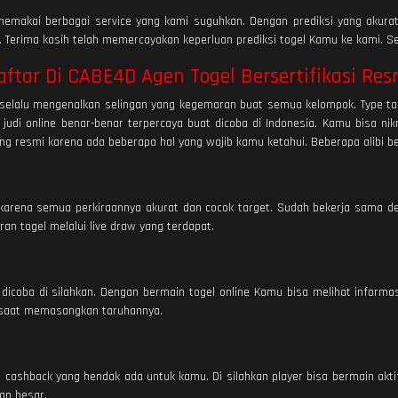
kai berbagai service yang kami suguhkan. Dengan prediksi yang akurat,
Terima kasih telah memercayakan keperluan prediksi togel Kamu ke kami. 
aftar Di CABE4D Agen Togel Bersertifikasi Res
 selalu mengenalkan selingan yang kegemaran buat semua kelompok. Type ta
udi online benar-benar terpercaya buat dicoba di Indonesia. Kamu bisa ni
ng resmi karena ada beberapa hal yang wajib kamu ketahui. Beberapa alibi 
 karena semua perkiraannya akurat dan cocok target. Sudah bekerja sama den
ran togel melalui live draw yang terdapat.
icoba di silahkan. Dengan bermain togel online Kamu bisa melihat informasi
k saat memasangkan taruhannya.
nus cashback yang hendak ada untuk kamu. Di silahkan player bisa bermain a
an besar.