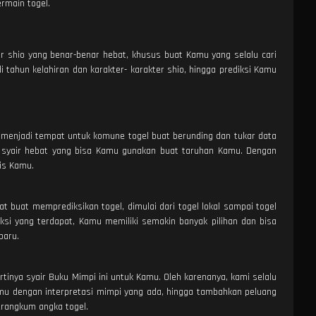
rmain togel.
ir shio yang benar-benar hebat, khusus buat Kamu yang selalu cari
 tahun kelahiran dan karakter- karakter shio, hingga prediksi Kamu
h menjadi tempat untuk komune togel buat berunding dan tukar data
r- syair hebat yang bisa Kamu gunakan buat taruhan Kamu. Dengan
is Kamu.
 buat memprediksikan togel, dimulai dari togel lokal sampai togel
ksi yang terdapat, Kamu memiliki semakin banyak pilihan dan bisa
baru.
tinya syair Buku Mimpi ini untuk Kamu. Oleh karenanya, kami selalu
amu dengan interpretasi mimpi yang ada, hingga tambahkan peluang
rangkum angka togel.