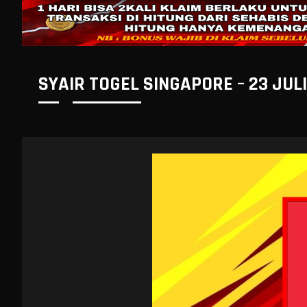
SYAIR TOGEL SINGAPORE – 23 JULI