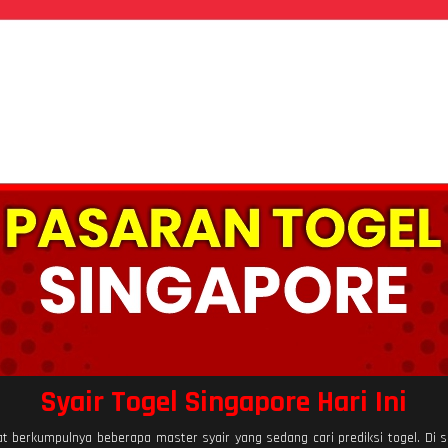
Syair Togel Singapore Hari Ini
t berkumpulnya beberapa master syair yang sedang cari prediksi togel. Di si