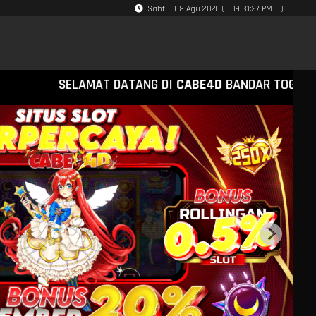
Sabtu, 08 Agu 2026 (
19:31:27 PM
)
SELAMAT DATANG DI
CABE4D
BANDAR TOGEL ONLINE D