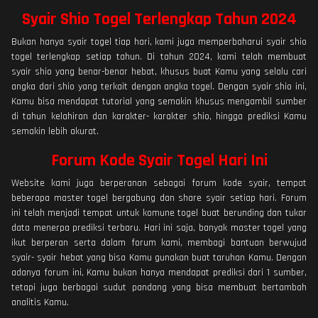
Syair Shio Togel Terlengkap Tahun 2024
Bukan hanya syair togel tiap hari, kami juga memperbaharui syair shio
togel terlengkap setiap tahun. Di tahun 2024, kami telah membuat
syair shio yang benar-benar hebat, khusus buat Kamu yang selalu cari
angka dari shio yang terkait dengan angka togel. Dengan syair shio ini,
Kamu bisa mendapat tutorial yang semakin khusus mengambil sumber
di tahun kelahiran dan karakter- karakter shio, hingga prediksi Kamu
semakin lebih akurat.
Forum Kode Syair Togel Hari Ini
Website kami juga berperanan sebagai forum kode syair, tempat
beberapa master togel bergabung dan share syair setiap hari. Forum
ini telah menjadi tempat untuk komune togel buat berunding dan tukar
data menerpa prediksi terbaru. Hari ini saja, banyak master togel yang
ikut berperan serta dalam forum kami, membagi bantuan berwujud
syair- syair hebat yang bisa Kamu gunakan buat taruhan Kamu. Dengan
adanya forum ini, Kamu bukan hanya mendapat prediksi dari 1 sumber,
tetapi juga berbagai sudut pandang yang bisa membuat bertambah
analitis Kamu.