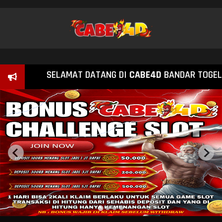
SELAMAT DATANG DI
CABE4D
BANDAR TOGEL ONL