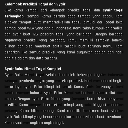
Kelompok Prediksi Togel dan Syair
Jika Kamu kembali cari kelompok prediksi togel dan
syair togel
terlengkap
, sampai Kamu berada pada tempat yang cocok. Kami
siapkan tempat buat memprediksikan togel, dimulai dari togel lokal
sampai togel WLA yang ada di Indonesia. Kami telah kumpulkan prediksi
dan syair buat 126 pasaran togel yang berlainan. Dengan berbagai
ragamnya prediksi yang terdapat, Kamu memiliki semakin banyak
pilihan dan bisa membuat taktik terbaik buat taruhan Kamu. Kami
benarkan jika semua prediksi yang kami suguhkan adalah dari hasil
analitis dalam dan data terbaru.
Syair Buku Mimpi Togel Komplet
Syair Buku Mimpi togel selalu dicari oleh beberapa togeler Indonesia
sebagai pembeda angka yang mereka prediksi. Kami memahami begitu
berartinya syair Buku Mimpi ini untuk Kamu. Oleh karenanya, kami
selalu memperbaharui syair Buku Mimpi setiap hari secara kilat dan
akurat. Dengan syair Buku Mimpi yang komplet, Kamu bisa menyamai
prediksi Kamu dengan interpretasi mimpi yang ada, hingga tambahkan
peluang Kamu bikin menang. Kami memiliki komitmen buat siapkan
syair Buku Mimpi yang benar-benar akurat dan terbaru buat membantu
Kamu saat merangkum angka togel.