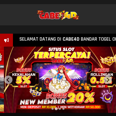
SELAMAT DATANG DI
CABE4D
BANDAR TOGEL ONLIN