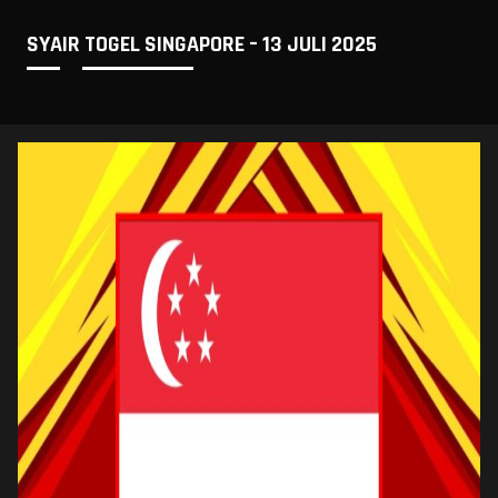
SYAIR TOGEL SINGAPORE – 13 JULI 2025