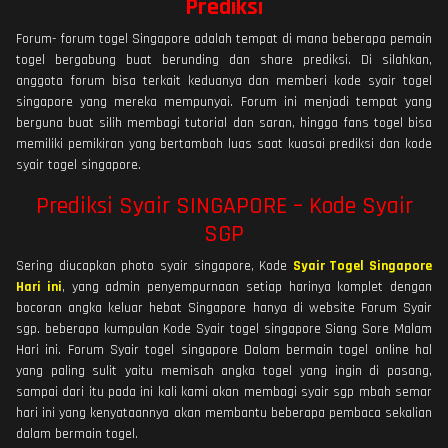
Prediksi
Forum- forum togel Singapore adalah tempat di mana beberapa pemain
togel bergabung buat berunding dan share prediksi. Di silahkan,
anggota forum bisa terkait keduanya dan memberi kode syair togel
singapore yang mereka mempunyai. Forum ini menjadi tempat yang
berguna buat silih membagi tutorial dan saran, hingga fans togel bisa
memiliki pemikiran yang bertambah luas saat kuasai prediksi dan kode
syair togel singapore.
Prediksi Syair SINGAPORE – Kode Syair
SGP
Sering diucapkan photo syair singapore, Kode
Syair Togel Singapore
Hari ini
, yang admin penyempurnaan setiap harinya komplet dengan
bocoran angka keluar hebat Singapore hanya di website Forum Syair
sgp. beberapa kumpulan Kode Syair togel singapore Siang Sore Malam
Hari ini. Forum Syair togel singapore Dalam bermain togel online hal
yang paling sulit yaitu memisah angka togel yang ingin di pasang,
sampai dari itu pada ini kali kami akan membagi syair sgp mbah semar
hari ini yang kenyataannya akan membantu beberapa pembaca sekalian
dalam bermain togel.