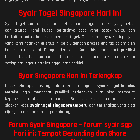
Syair Togel Singapore Hari Ini
Syair togel kami diperbaharui setiap hari dengan prediksi yang hebat
dan akurat. Kami kuasai berartinya data yang cocok waktu dan
berkaitan untuk beberapa pemain togel. Oleh karenanya, setiap syair
yang kami hadirkan di situs ini selalu dengan proses analitis dalam oleh
beberapa ahli kami. Dengan demikian, Kamu bisa mendapat prediksi
terbaik buat taruhan hari ini. Optimis buat bertandang ke taman kami
setiap hari agar tidak ketinggal data terkini.
Syair Singapore Hari Ini Terlengkap
Untuk beberapa fans togel, data terkini mengenai syair sangat bernilai.
Mereka ingin mendapat prediksi terlengkap buat bisa membuat
keputusan taruhan lebih pandai. Beberapa situs dan basis online
siapkan kode
syair togel singapore terbaru
dan terlengkap yang bisa
dijangkau oleh beberapa pemain togel.
Forum Syair Singapore – forum syair sgp
hari ini: Tempat Berunding dan Share