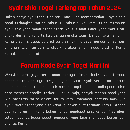
Syair Shio Togel Terlengkap Tahun 2024
Bukan hanya syair togel tiap hari, kami juga memperbaharui syair shio
togel terlengkap setiap tahun. Di tahun 2024, kami telah membuat
syair shio yang benar-benar hebat, khusus buat Kamu yang selalu cari
angka dari shio yang terkait dengan angka togel. Dengan syair shio ini,
Kamu bisa mendapat tutorial yang semakin khusus mengambil sumber
di tahun kelahiran dan karakter- karakter shio, hingga prediksi Kamu
semakin lebih akurat.
Forum Kode Syair Togel Hari Ini
Website kami juga berperanan sebagai forum kode syair, tempat
beberapa master togel bergabung dan share syair setiap hari. Forum
ini telah menjadi tempat untuk komune togel buat berunding dan tukar
data menerpa prediksi terbaru. Hari ini saja, banyak master togel yang
ikut berperan serta dalam forum kami, membagi bantuan berwujud
syair- syair hebat yang bisa Kamu gunakan buat taruhan Kamu. Dengan
adanya forum ini, Kamu bukan hanya mendapat prediksi dari 1 sumber,
tetapi juga berbagai sudut pandang yang bisa membuat bertambah
analitis Kamu.