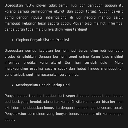
Ditegaskan 100% player tidak temui rugi dan penipuan apapun itu
karena semua perkiraannya akurat dan cocok target. Sudah bekerja
sama dengan industri internasional di luar negara menjadi selalu
membuat keluaran hasil secara cocok. Player bisa melihat informasi
pengeluaran togel melalui live draw yang terdapat.
Siapkan Banyak Sistem Prediksi
Ditegaskan semua kegiatan bermain judi terus akan jadi gampang
dicoba di silahkan. Dengan bermain togel online Kamu bisa melihat
informasi prediksi yang akurat Dari hari terlebih dulu . Maka
melaksanakan prediksi secara cocok dan hebat hingga mendapatkan
yang terbaik saat memasangkan taruhannya.
Mendapatkan Hadiah Setiap Hari
Punyai bonus tiap hari setiap hari seperti bonus deposit dan bonus
cashback yang hendak ada untuk kamu. Di silahkan player bisa bermain
aktif dan mendapatkan bonus itu dengan memisah game secara cocok.
Penyeleksian permainan yang banyak bonus buat meraih kemenangan
besar.