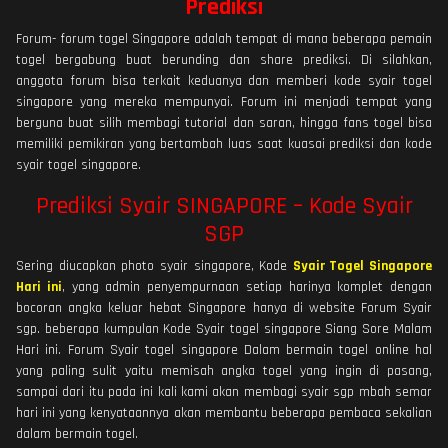
Prediksi
Forum- forum togel Singapore adalah tempat di mana beberapa pemain
togel bergabung buat berunding dan share prediksi. Di silahkan,
anggota forum bisa terkait keduanya dan memberi kode syair togel
singapore yang mereka mempunyai. Forum ini menjadi tempat yang
berguna buat silih membagi tutorial dan saran, hingga fans togel bisa
memiliki pemikiran yang bertambah luas saat kuasai prediksi dan kode
syair togel singapore.
Prediksi Syair SINGAPORE – Kode Syair
SGP
Sering diucapkan photo syair singapore, Kode
Syair Togel Singapore
Hari ini
, yang admin penyempurnaan setiap harinya komplet dengan
bocoran angka keluar hebat Singapore hanya di website Forum Syair
sgp. beberapa kumpulan Kode Syair togel singapore Siang Sore Malam
Hari ini. Forum Syair togel singapore Dalam bermain togel online hal
yang paling sulit yaitu memisah angka togel yang ingin di pasang,
sampai dari itu pada ini kali kami akan membagi syair sgp mbah semar
hari ini yang kenyataannya akan membantu beberapa pembaca sekalian
dalam bermain togel.