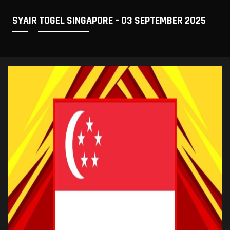
SYAIR TOGEL SINGAPORE – 03 SEPTEMBER 2025