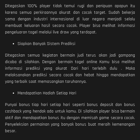
Ditegaskan 100% player tidak temui rugi dan penipuan apapun itu
karena semua perkiraannya akurat dan cocok target. Sudah bekerja
sama dengan industri internasional di luar negara menjadi selalu
membuat keluaran hasil secara cocok. Player bisa melihat informasi
pengeluaran togel melalui live draw yang terdapat.
Siapkan Banyak Sistem Prediksi
Ditegaskan semua kegiatan bermain judi terus akan jadi gampang
dicoba di silahkan. Dengan bermain togel online Kamu bisa melihat
informasi prediksi yang akurat Dari hari terlebih dulu . Maka
melaksanakan prediksi secara cocok dan hebat hingga mendapatkan
yang terbaik saat memasangkan taruhannya.
Mendapatkan Hadiah Setiap Hari
Punyai bonus tiap hari setiap hari seperti bonus deposit dan bonus
cashback yang hendak ada untuk kamu. Di silahkan player bisa bermain
aktif dan mendapatkan bonus itu dengan memisah game secara cocok.
Penyeleksian permainan yang banyak bonus buat meraih kemenangan
besar.