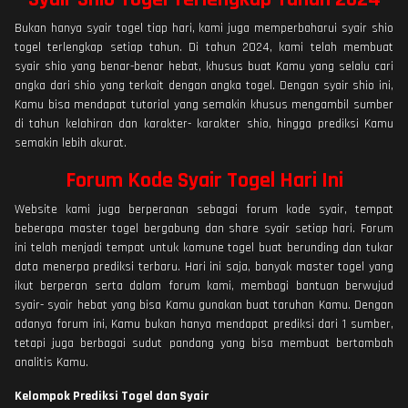
Bukan hanya syair togel tiap hari, kami juga memperbaharui syair shio
togel terlengkap setiap tahun. Di tahun 2024, kami telah membuat
syair shio yang benar-benar hebat, khusus buat Kamu yang selalu cari
angka dari shio yang terkait dengan angka togel. Dengan syair shio ini,
Kamu bisa mendapat tutorial yang semakin khusus mengambil sumber
di tahun kelahiran dan karakter- karakter shio, hingga prediksi Kamu
semakin lebih akurat.
Forum Kode Syair Togel Hari Ini
Website kami juga berperanan sebagai forum kode syair, tempat
beberapa master togel bergabung dan share syair setiap hari. Forum
ini telah menjadi tempat untuk komune togel buat berunding dan tukar
data menerpa prediksi terbaru. Hari ini saja, banyak master togel yang
ikut berperan serta dalam forum kami, membagi bantuan berwujud
syair- syair hebat yang bisa Kamu gunakan buat taruhan Kamu. Dengan
adanya forum ini, Kamu bukan hanya mendapat prediksi dari 1 sumber,
tetapi juga berbagai sudut pandang yang bisa membuat bertambah
analitis Kamu.
Kelompok Prediksi Togel dan Syair