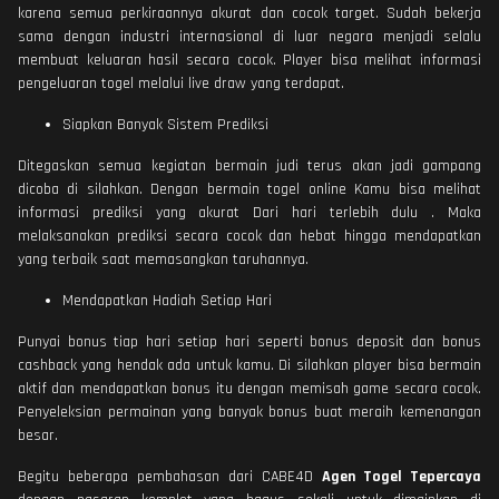
karena semua perkiraannya akurat dan cocok target. Sudah bekerja
sama dengan industri internasional di luar negara menjadi selalu
membuat keluaran hasil secara cocok. Player bisa melihat informasi
pengeluaran togel melalui live draw yang terdapat.
Siapkan Banyak Sistem Prediksi
Ditegaskan semua kegiatan bermain judi terus akan jadi gampang
dicoba di silahkan. Dengan bermain togel online Kamu bisa melihat
informasi prediksi yang akurat Dari hari terlebih dulu . Maka
melaksanakan prediksi secara cocok dan hebat hingga mendapatkan
yang terbaik saat memasangkan taruhannya.
Mendapatkan Hadiah Setiap Hari
Punyai bonus tiap hari setiap hari seperti bonus deposit dan bonus
cashback yang hendak ada untuk kamu. Di silahkan player bisa bermain
aktif dan mendapatkan bonus itu dengan memisah game secara cocok.
Penyeleksian permainan yang banyak bonus buat meraih kemenangan
besar.
Begitu beberapa pembahasan dari CABE4D
Agen Togel Tepercaya