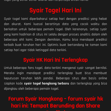
Syair Togel Hari Ini
Syair togel kami diperbaharui setiap hari dengan prediksi yang hebat
dan akurat. Kami kuasai berartinya data yang cocok waktu dan
berkaitan untuk beberapa pemain togel. Oleh karenanya, setiap syair
yang kami hadirkan di situs ini selalu dengan proses analitis dalam oleh
beberapa ahli kami. Dengan demikian, Kamu bisa mendapat prediksi
terbaik buat taruhan hari ini. Optimis buat bertandang ke taman kami
setiap hari agar tidak ketinggal data terkini.
Syair HK Hari Ini Terlengkap
Untuk beberapa fans togel, data terkini mengenai syair sangat bernilai.
Mereka ingin mendapat prediksi terlengkap buat bisa membuat
keputusan taruhan lebih pandai. Beberapa situs dan basis online
siapkan kode
syair togel hongkong terbaru
dan terlengkap yang bisa
dijangkau oleh beberapa pemain togel.
Forum Syair Hongkong – forum syair hk
hari ini: Tempat Berunding dan Share