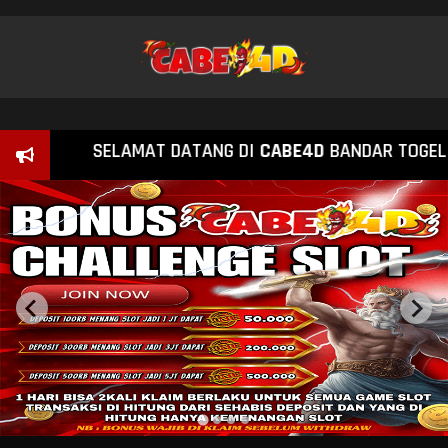
SELAMAT DATANG DI
CABE4D
BANDAR TOGEL ONLI
…