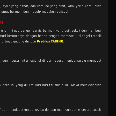
 syair yang hebat, dan komune yang aktif, kami yakin Kamu akan
Selamat bermain dan mudah- mudahan sukses!
mi
ruhan ini ada dengan servis bermain yang baik sekali dan membagi
kmati bermainnya dengan bebas dengan memisah judi togel terbaik
berartinya gabung dengan
Prediksi CABE4D
.
gan industri internasional di luar negara menjadi selalu membuat
 prediksi yang akurat Dari hari terlebih dulu . Maka melaksanakan
ktif dan mendapatkan bonus itu dengan memisah game secara cocok.