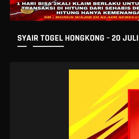
SYAIR TOGEL HONGKONG – 20 JULI