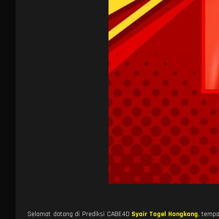
Selamat datang di Prediksi CABE4D
Syair Togel Hongkong
, tempa