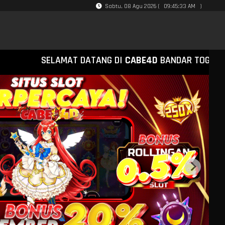
Sabtu, 08 Agu 2026 (
09:45:33 AM
)
SELAMAT DATANG DI
CABE4D
BANDAR TOGEL ONLINE D