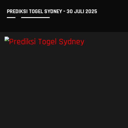
PREDIKSI TOGEL SYDNEY – 30 JULI 2025