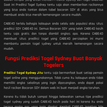
Saat ini Prediksi Togel Sydney tentu saja akan memberikan racikannya
yang bisa anda tonton dalam tabel bocoran SDY di atas yang bisa
membuat anda bisa meraih kemenangan secara mudah.
CABE4D terlalu bahagia kalaupun anda selalu ada populasi atau situs
prediksi SDY CABE4D ini. Semua Bocoran SDY yang telah CABE4D kasih
tentu saja gratis dan tanpa diambil ongkos apa. Karena CABE4D
membuat situs prediksi togel yang CABE4D persiapkan ini murni
membantu pemain togel sydney untuk meraih kemenangan secara
mudah.
Fungsi Prediksi Togel Sydney Buat Banyak
Togelers
Prediksi Togel Sydney Jitu
tentu saja bermanfaat buat setiap pemain
togel online yang menggunakannya. Tidak cuma itu kalaupun anda tidak
memiliki angka sekalinya yang ingin dipasangkan, anda dapat pakai
hasil racikan Bocoran SDY dalam web ini buat menjadi angka taruhan.
Karena itu tidak butuh sampai hingga kelewatan semua tipe prediksi
togel sydney yang sudah CABE4D kasih pada hari ini karena itu anda
terasa angka pas yang ingin dipakai. Kembali CABE4D ingatkan bila