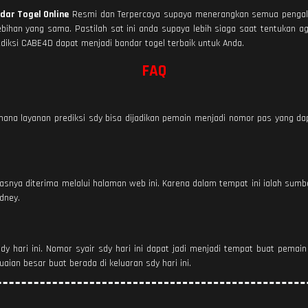
dar Togel Online
Resmi dan Terpercaya supaya menerangkan semua pengalam
bihan yang sama. Pastilah sat ini anda supaya lebih siaga saat tentukan ag
ediksi CABE4D dapat menjadi bandar togel terbaik untuk Anda.
FAQ
i mana layanan prediksi sdy bisa dijadikan pemain menjadi nomor pas yang 
asnya diterima melalui halaman web ini. Karena dalam tempat ini ialah sum
ydney.
dy hari ini. Nomor syair sdy hari ini dapat jadi menjadi tempat buat pema
suaian besar buat berada di keluaran sdy hari ini.