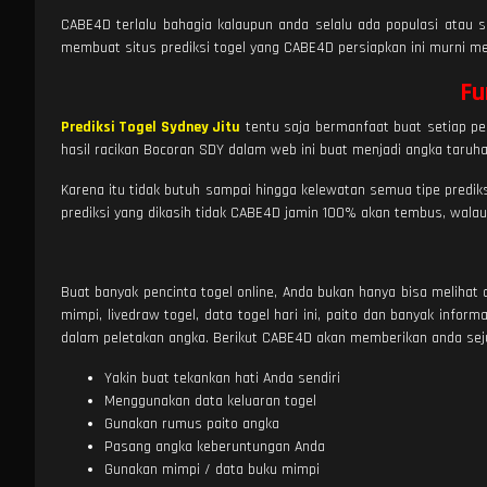
CABE4D terlalu bahagia kalaupun anda selalu ada populasi atau 
membuat situs prediksi togel yang CABE4D persiapkan ini murni 
Fu
Prediksi Togel Sydney Jitu
tentu saja bermanfaat buat setiap pem
hasil racikan Bocoran SDY dalam web ini buat menjadi angka taruha
Karena itu tidak butuh sampai hingga kelewatan semua tipe prediks
prediksi yang dikasih tidak CABE4D jamin 100% akan tembus, w
Buat banyak pencinta togel online, Anda bukan hanya bisa melihat d
mimpi, livedraw togel, data togel hari ini, paito dan banyak inform
dalam peletakan angka. Berikut CABE4D akan memberikan anda seju
Yakin buat tekankan hati Anda sendiri
Menggunakan data keluaran togel
Gunakan rumus paito angka
Pasang angka keberuntungan Anda
Gunakan mimpi / data buku mimpi