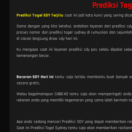
Prediksi To
Prediksi Togel SDY Terjitu
saat ini jadi kata kunci yang sering di
Sama dengan yang kita ketahui, andaikan layanan dari prediksi sd
proses nomor dari prediksi togel sydney di rumuskan dan sejumla
di siaran langsung draw sdy hari ini.
Itu mengapa saat ini layanan prediksi sdy pas selalu dipakai se
kemenangan besar.
Bocoran SDY Hari Ini
tentu saja terlalu membantu buat banyak an
secara gratis.
Walau bagaimanapun CABE4D tentu saja akan memperingati anda kal
rekanan anda yang memiliki kegemaran yang sama ialah bermain to
Apa anda sedang mencari Prediksi SDY yang dapat memberikan rac
Saat ini Prediksi Togel Sydney tentu saja akan memberikan racik