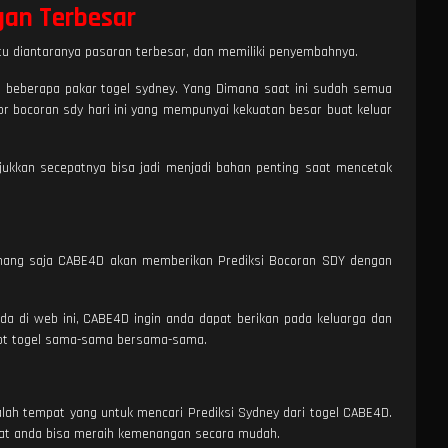
gan Terbesar
satu diantaranya pasaran terbesar, dan memiliki penyembahnya.
leh beberapa pakar togel sydney. Yang Dimana saat ini sudah semua
 bocoran sdy hari ini yang mempunyai kekuatan besar buat keluar
njukkan secepatnya bisa jadi menjadi bahan penting saat mencetak
 tenang saja CABE4D akan memberikan Prediksi Bocoran SDY dengan
da di web ini, CABE4D ingin anda dapat berikan pada keluarga dan
ndot togel sama-sama bersama-sama.
lah tempat yang untuk mencari Prediksi Sydney dari togel CABE4D.
buat anda bisa meraih kemenangan secara mudah.