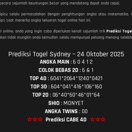
secara sejumlah keuntungan besar yang mendatang dapat anda capai.
icu selalu permasalahan dengan penghitungan angka atau matematika. Wal
ps saat menerka angka keluaran togel online hari ini.
 online, anda yang ingin coba diperlukan kenali sejumlah trik
Prediksi Toge
, bukan tidak mungkin anda kemudian selalu mempunyai peluang menang seleb
Prediksi Togel Sydney – 24 Oktober 2025
ANGKA MAIN
:
6 0 4 1 2
COLOK BEBAS 2D
:
6 & 1
TOP 4D
:
6041*2064*1240*0421
TOP 3D
:
604*041*416*106*160
TOP 2D
:
06*40*60*46*01*64
SHIO
:
MONYET
ANGKA TWINS
:
00
☆☆☆
Prediksi CABE 4D
☆☆☆