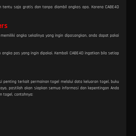
h tentu saja gratis dan tanpa diambil ongkos apa. Karena CABE4D
ers
memiliki angka sekalinya yang ingin dipasangkan, anda dapat pakai
 angka pas yang ingin dipakai. Kembali CABE4D ingatkan bila setiap
i penting terkait permainan togel melalui data keluaran togel, buku
aya, pastilah akan siapkan semua informasi dan kepentingan Anda
 togel, contohnya: