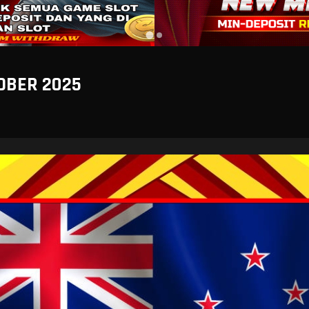
TOBER 2025