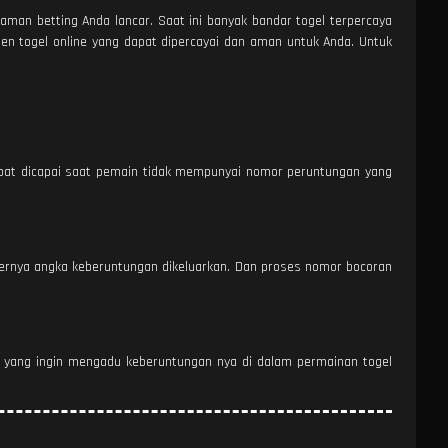
an betting Anda lancar. Saat ini banyak bandar togel terpercaya
en togel online yang dapat dipercayai dan aman untuk Anda. Untuk
dapat dicapai saat pemain tidak mempunyai nomor peruntungan yang
bernya angka keberuntungan dikeluarkan. Dan proses nomor bocoran
in yang ingin mengadu keberuntungan nya di dalam permainan togel