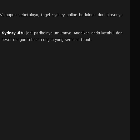
aupun sebetulnya, togel sydney online berlainan dari biasanya
l Sydney Jitu
jadi perihalnya umumnya. Andaikan anda ketahui dan
ih besar dengan tebakan angka yang semakin tepat.