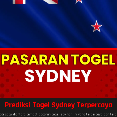
Prediksi Togel Sydney Terpercaya
di satu diantara tempat bocoran togel sdy hari ini yang terpercaya dan terba