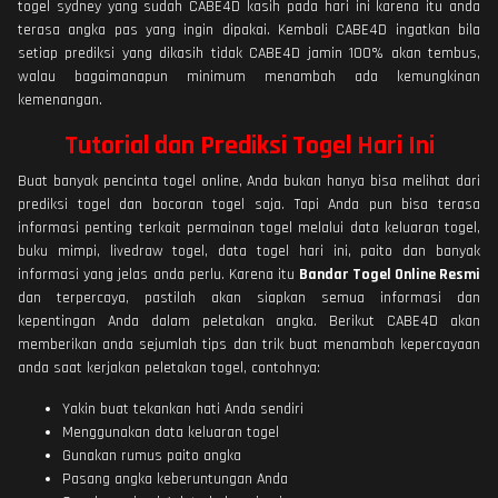
togel sydney yang sudah CABE4D kasih pada hari ini karena itu anda
terasa angka pas yang ingin dipakai. Kembali CABE4D ingatkan bila
setiap prediksi yang dikasih tidak CABE4D jamin 100% akan tembus,
walau bagaimanapun minimum menambah ada kemungkinan
kemenangan.
Tutorial dan Prediksi Togel Hari Ini
Buat banyak pencinta togel online, Anda bukan hanya bisa melihat dari
prediksi togel dan bocoran togel saja. Tapi Anda pun bisa terasa
informasi penting terkait permainan togel melalui data keluaran togel,
buku mimpi, livedraw togel, data togel hari ini, paito dan banyak
informasi yang jelas anda perlu. Karena itu
Bandar Togel Online Resmi
dan terpercaya, pastilah akan siapkan semua informasi dan
kepentingan Anda dalam peletakan angka. Berikut CABE4D akan
memberikan anda sejumlah tips dan trik buat menambah kepercayaan
anda saat kerjakan peletakan togel, contohnya:
Yakin buat tekankan hati Anda sendiri
Menggunakan data keluaran togel
Gunakan rumus paito angka
Pasang angka keberuntungan Anda