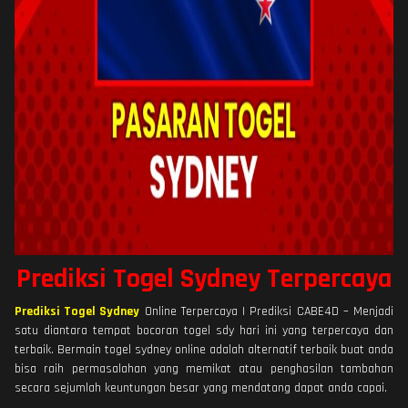
Prediksi Togel Sydney Terpercaya
Prediksi Togel Sydney
Online Terpercaya | Prediksi CABE4D – Menjadi
satu diantara tempat bocoran togel sdy hari ini yang terpercaya dan
terbaik. Bermain togel sydney online adalah alternatif terbaik buat anda
bisa raih permasalahan yang memikat atau penghasilan tambahan
secara sejumlah keuntungan besar yang mendatang dapat anda capai.