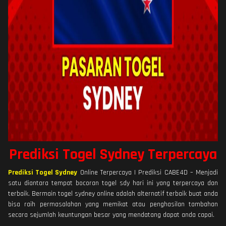
Prediksi Togel Sydney Terpercaya
Prediksi Togel Sydney
Online Terpercaya | Prediksi CABE4D – Menjadi
satu diantara tempat bocoran togel sdy hari ini yang terpercaya dan
terbaik. Bermain togel sydney online adalah alternatif terbaik buat anda
bisa raih permasalahan yang memikat atau penghasilan tambahan
secara sejumlah keuntungan besar yang mendatang dapat anda capai.