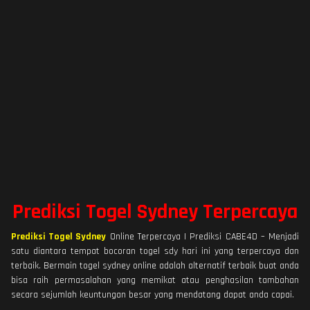
Prediksi Togel Sydney Terpercaya
Prediksi Togel Sydney
Online Terpercaya | Prediksi CABE4D – Menjadi
satu diantara tempat bocoran togel sdy hari ini yang terpercaya dan
terbaik. Bermain togel sydney online adalah alternatif terbaik buat anda
bisa raih permasalahan yang memikat atau penghasilan tambahan
secara sejumlah keuntungan besar yang mendatang dapat anda capai.