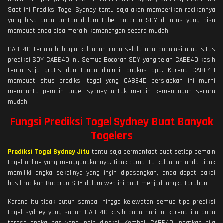
Saat ini Prediksi Togel Sydney tentu saja akan memberikan racikannya
yang bisa anda tonton dalam tabel bocoran SDY di atas yang bisa
membuat anda bisa meraih kemenangan secara mudah.
CABE4D terlalu bahagia kalaupun anda selalu ada populasi atau situs
prediksi SDY CABE4D ini. Semua Bocoran SDY yang telah CABE4D kasih
tentu saja gratis dan tanpa diambil ongkos apa. Karena CABE4D
membuat situs prediksi togel yang CABE4D persiapkan ini murni
membantu pemain togel sydney untuk meraih kemenangan secara
mudah.
Fungsi Prediksi Togel Sydney Buat Banyak
Togelers
Prediksi Togel Sydney Jitu
tentu saja bermanfaat buat setiap pemain
togel online yang menggunakannya. Tidak cuma itu kalaupun anda tidak
memiliki angka sekalinya yang ingin dipasangkan, anda dapat pakai
hasil racikan Bocoran SDY dalam web ini buat menjadi angka taruhan.
Karena itu tidak butuh sampai hingga kelewatan semua tipe prediksi
togel sydney yang sudah CABE4D kasih pada hari ini karena itu anda
terasa angka pas yang ingin dipakai. Kembali CABE4D ingatkan bila