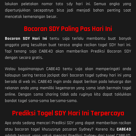
lakukan peletakan nomor toto sdy hari ini. Semua angka yang
dipertunjukkan secepatnya bisa jadi menjadi bahan penting saat
mencetak kemenangan besar.
Bocoran SDY Paling Pas Hari Ini
Bocoran SDY Hari Ini
tentu saja terlalu membantu buat banyak
anggota yang kesulitan buat terasa angka racikan togel SDY hari ini.
Tapi tenang saja CABE4D akan memberikan Prediksi Bocoran SDY
dengan secara gratis.
Walau bagaimanapun CABE4D tentu saja akan memperingati anda
kalaupun sering terasa jackpot dari bocoran togel sydney hari ini yang
berada di web ini, CABE4D ingin anda dapat berikan pada keluarga dan
rekanan anda yang memiliki kegemaran yang sama ialah bermain togel
online. Dengan sama sharing tidak ada ruginya kita dapat taklukkan
bandot togel sama-sama bersama-sama.
Prediksi Togel SDY Hari Ini Terpercaya
Apa anda sedang mencari Prediksi SDY yang dapat memberikan racikan
atau bocoran togel khususnya pasaran Sydney? Karena itu
CABE4D
adalah tempat yang untuk mencari Prediksi Sydney dari togel CABE4D.