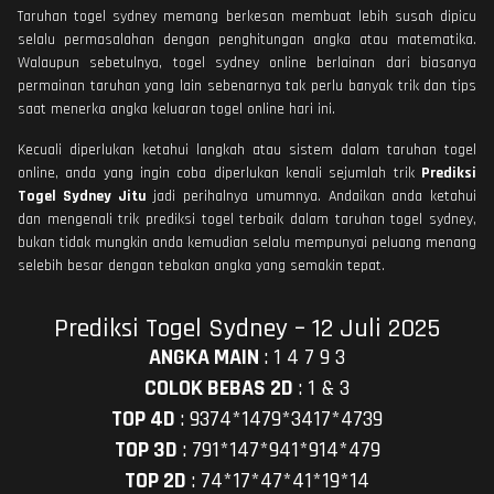
Taruhan togel sydney memang berkesan membuat lebih susah dipicu
selalu permasalahan dengan penghitungan angka atau matematika.
Walaupun sebetulnya, togel sydney online berlainan dari biasanya
permainan taruhan yang lain sebenarnya tak perlu banyak trik dan tips
saat menerka angka keluaran togel online hari ini.
Kecuali diperlukan ketahui langkah atau sistem dalam taruhan togel
online, anda yang ingin coba diperlukan kenali sejumlah trik
Prediksi
Togel Sydney Jitu
jadi perihalnya umumnya. Andaikan anda ketahui
dan mengenali trik prediksi togel terbaik dalam taruhan togel sydney,
bukan tidak mungkin anda kemudian selalu mempunyai peluang menang
selebih besar dengan tebakan angka yang semakin tepat.
Prediksi Togel Sydney – 12 Juli 2025
ANGKA MAIN
:
1 4 7 9 3
COLOK BEBAS 2D
:
1 & 3
TOP 4D
:
9374*1479*3417*4739
TOP 3D
:
791*147*941*914*479
TOP 2D
:
74*17*47*41*19*14