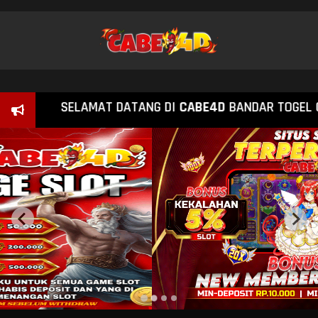
SELAMAT DATANG DI
CABE4D
BANDAR TOGEL ONLI
…