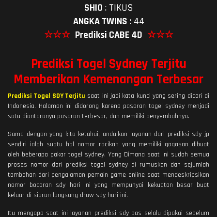
SHIO
:
TIKUS
ANGKA TWINS
:
44
☆☆☆
Prediksi CABE 4D
☆☆☆
Prediksi Togel Sydney Terjitu
Memberikan Kemenangan Terbesar
Prediksi Togel SDY Terjitu
saat ini jadi kata kunci yang sering dicari di
Indonesia. Halaman ini didorong karena pasaran togel sydney menjadi
satu diantaranya pasaran terbesar, dan memiliki penyembahnya.
Sama dengan yang kita ketahui, andaikan layanan dari prediksi sdy jp
sendiri ialah suatu hal nomor racikan yang memiliki gagasan dibuat
oleh beberapa pakar togel sydney. Yang Dimana saat ini sudah semua
proses nomor dari prediksi togel sydney di rumuskan dan sejumlah
tambahan dari pengalaman pemain game online saat mendeskripsikan
nomor bocoran sdy hari ini yang mempunyai kekuatan besar buat
keluar di siaran langsung draw sdy hari ini.
Itu mengapa saat ini layanan prediksi sdy pas selalu dipakai sebelum