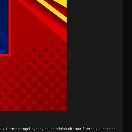
ik. Bermain togel sydney online adalah alternatif terbaik buat anda