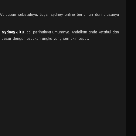
aupun sebetulnya, togel sydney online berlainan dari biasanya
l Sydney Jitu
jadi perihalnya umumnya. Andaikan anda ketahui dan
ih besar dengan tebakan angka yang semakin tepat.