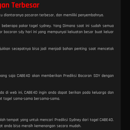
gan Terbesar
satu diantaranya pasaran terbesar, dan memiliki penyembahnya.
leh beberapa pakar togel sydney. Yang Dimana saat ini sudah semua
 bocoran sdy hari ini yang mempunyai kekuatan besar buat keluar
njukkan secepatnya bisa jadi menjadi bahan penting saat mencetak
 tenang saja CABE4D akan memberikan Prediksi Bocoran SDY dengan
da di web ini, CABE4D ingin anda dapat berikan pada keluarga dan
ndot togel sama-sama bersama-sama.
lah tempat yang untuk mencari Prediksi Sydney dari togel CABE4D.
buat anda bisa meraih kemenangan secara mudah.