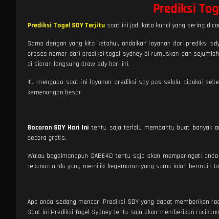
Prediksi To
Prediksi Togel SDY Terjitu
saat ini jadi kata kunci yang sering di
Sama dengan yang kita ketahui, andaikan layanan dari prediksi sd
proses nomor dari prediksi togel sydney di rumuskan dan sejumla
di siaran langsung draw sdy hari ini.
Itu mengapa saat ini layanan prediksi sdy pas selalu dipakai se
kemenangan besar.
Bocoran SDY Hari Ini
tentu saja terlalu membantu buat banyak an
secara gratis.
Walau bagaimanapun CABE4D tentu saja akan memperingati anda kal
rekanan anda yang memiliki kegemaran yang sama ialah bermain to
Apa anda sedang mencari Prediksi SDY yang dapat memberikan rac
Saat ini Prediksi Togel Sydney tentu saja akan memberikan racik