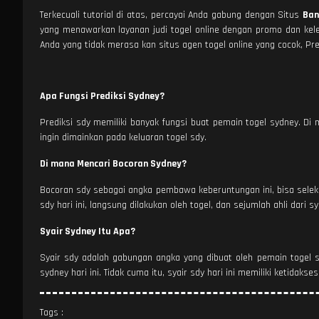
Terkecuali tutorial di atas, percayai Anda gabung dengan Situs
Ban
yang menawarkan layanan judi togel online dengan promo dan kele
Anda yang tidak merasa kan situs agen togel online yang cocok, Pr
Apa Fungsi Prediksi Sydney?
Prediksi sdy memiliki banyak fungsi buat pemain togel sydney. D
ingin dimainkan pada keluaran togel sdy.
Di mana Mencari Bocoran Sydney?
Bocoran sdy sebagai angka pembawa keberuntungan ini, bisa selek
sdy hari ini, langsung dilakukan oleh togel, dan sejumlah ahli dari s
Syair Sydney Itu Apa?
Syair sdy adalah gabungan angka yang dibuat oleh pemain togel s
sydney hari ini. Tidak cuma itu, syair sdy hari ini memiliki ketidakse
Tags :