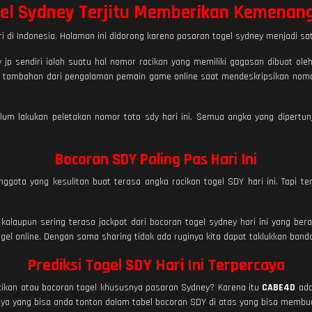
gel Sydney Terjitu Memberikan Kemenan
cari di Indonesia. Halaman ini didorong karena pasaran togel sydney menjadi 
y jp sendiri ialah suatu hal nomor racikan yang memiliki gagasan dibuat o
h tambahan dari pengalaman pemain game online saat mendeskripsikan nomor
belum lakukan peletakan nomor toto sdy hari ini. Semua angka yang dipertu
Bocoran SDY Paling Pas Hari Ini
ggota yang kesulitan buat terasa angka racikan togel SDY hari ini. Tapi
aupun sering terasa jackpot dari bocoran togel sydney hari ini yang bera
gel online. Dengan sama sharing tidak ada ruginya kita dapat taklukkan ba
Prediksi Togel SDY Hari Ini Terpercaya
ikan atau bocoran togel khususnya pasaran Sydney? Karena itu
CABE4D
ada
annya yang bisa anda tonton dalam tabel bocoran SDY di atas yang bisa mem