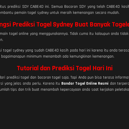
situs prediksi SDY CABE4D ini. Semua Bocoran SDY yang telah CABE4D kasi
membantu pemain togel sydney untuk meraih kemenangan secara mudah.
ngsi Prediksi Togel Sydney Buat Banyak Togel
ain togel online yang menggunakannya. Tidak cuma itu kalaupun anda tidak 
n.
i togel sydney yang sudah CABE4D kasih pada hari ini karena itu anda terasa
alau bagaimanapun minimum menambah ada kemungkinan kemenangan.
Tutorial dan Prediksi Togel Hari Ini
ari prediksi togel dan bocoran togel saja. Tapi Anda pun bisa terasa informas
asi yang jelas anda perlu. Karena itu
Bandar Togel Online Resmi
dan terperc
mlah tips dan trik buat menambah kepercayaan anda saat kerjakan peletakan