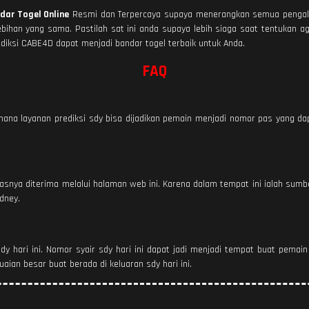
dar Togel Online
Resmi dan Terpercaya supaya menerangkan semua pengalam
bihan yang sama. Pastilah sat ini anda supaya lebih siaga saat tentukan ag
ediksi CABE4D dapat menjadi bandar togel terbaik untuk Anda.
FAQ
i mana layanan prediksi sdy bisa dijadikan pemain menjadi nomor pas yang 
asnya diterima melalui halaman web ini. Karena dalam tempat ini ialah sum
ydney.
dy hari ini. Nomor syair sdy hari ini dapat jadi menjadi tempat buat pema
suaian besar buat berada di keluaran sdy hari ini.