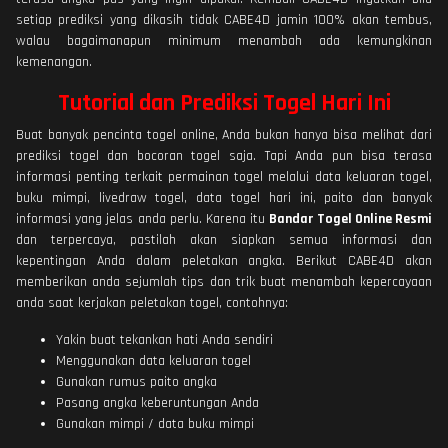
setiap prediksi yang dikasih tidak CABE4D jamin 100% akan tembus,
walau bagaimanapun minimum menambah ada kemungkinan
kemenangan.
Tutorial dan Prediksi Togel Hari Ini
Buat banyak pencinta togel online, Anda bukan hanya bisa melihat dari
prediksi togel dan bocoran togel saja. Tapi Anda pun bisa terasa
informasi penting terkait permainan togel melalui data keluaran togel,
buku mimpi, livedraw togel, data togel hari ini, paito dan banyak
informasi yang jelas anda perlu. Karena itu
Bandar Togel Online Resmi
dan terpercaya, pastilah akan siapkan semua informasi dan
kepentingan Anda dalam peletakan angka. Berikut CABE4D akan
memberikan anda sejumlah tips dan trik buat menambah kepercayaan
anda saat kerjakan peletakan togel, contohnya:
Yakin buat tekankan hati Anda sendiri
Menggunakan data keluaran togel
Gunakan rumus paito angka
Pasang angka keberuntungan Anda
Gunakan mimpi / data buku mimpi