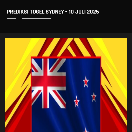
PREDIKSI TOGEL SYDNEY – 10 JULI 2025