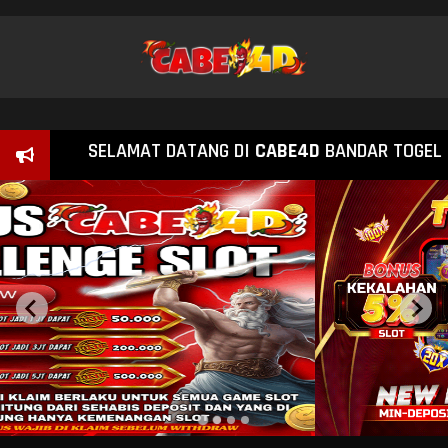
SELAMAT DATANG DI
CABE4D
BANDAR TOGEL ONLI