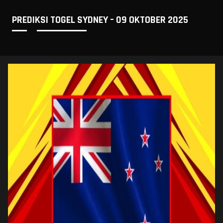
PREDIKSI TOGEL SYDNEY – 09 OKTOBER 2025