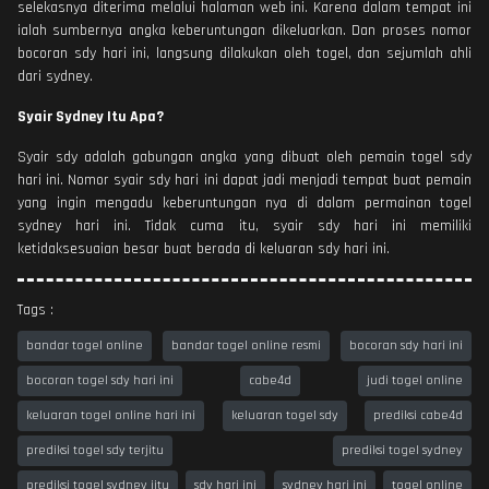
selekasnya diterima melalui halaman web ini. Karena dalam tempat ini
ialah sumbernya angka keberuntungan dikeluarkan. Dan proses nomor
bocoran sdy hari ini, langsung dilakukan oleh togel, dan sejumlah ahli
dari sydney.
Syair Sydney Itu Apa?
Syair sdy adalah gabungan angka yang dibuat oleh pemain togel sdy
hari ini. Nomor syair sdy hari ini dapat jadi menjadi tempat buat pemain
yang ingin mengadu keberuntungan nya di dalam permainan togel
sydney hari ini. Tidak cuma itu, syair sdy hari ini memiliki
ketidaksesuaian besar buat berada di keluaran sdy hari ini.
Tags :
bandar togel online
bandar togel online resmi
bocoran sdy hari ini
bocoran togel sdy hari ini
cabe4d
judi togel online
keluaran togel online hari ini
keluaran togel sdy
prediksi cabe4d
prediksi togel sdy terjitu
prediksi togel sydney
prediksi togel sydney jitu
sdy hari ini
sydney hari ini
togel online