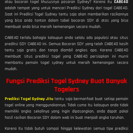
atau bocoran togel khususnya pasaran Sydney? Karena itu
CABE4D
adalah tempat yang untuk mencari Prediksi Sydney dari togel CABE4D.
Saat ini Prediksi Togel Sydney tentu saja akan memberikan racikannya
yang bisa anda tonton dalam tabel bocoran SDY di atas yang bisa
membuat anda bisa meraih kemenangan secara mudah.
CABE4D terlalu bahagia kalaupun anda selalu ada populasi atau situs
prediksi SDY CABE4D ini. Semua Bocoran SDY yang telah CABE4D kasih
tentu saja gratis dan tanpa diambil ongkos apa. Karena CABE4D
membuat situs prediksi togel yang CABE4D persiapkan ini murni
membantu pemain togel sydney untuk meraih kemenangan secara
mudah.
Fungsi Prediksi Togel Sydney Buat Banyak
Togelers
Prediksi Togel Sydney Jitu
tentu saja bermanfaat buat setiap pemain
togel online yang menggunakannya. Tidak cuma itu kalaupun anda tidak
memiliki angka sekalinya yang ingin dipasangkan, anda dapat pakai
hasil racikan Bocoran SDY dalam web ini buat menjadi angka taruhan.
Karena itu tidak butuh sampai hingga kelewatan semua tipe prediksi