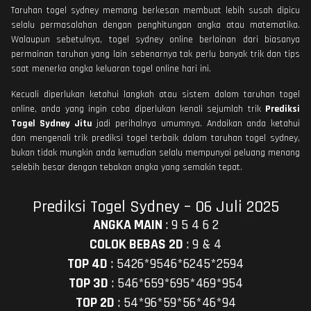
Taruhan togel sydney memang berkesan membuat lebih susah dipicu
selalu permasalahan dengan penghitungan angka atau matematika.
Walaupun sebetulnya, togel sydney online berlainan dari biasanya
permainan taruhan yang lain sebenarnya tak perlu banyak trik dan tips
saat menerka angka keluaran togel online hari ini.
Kecuali diperlukan ketahui langkah atau sistem dalam taruhan togel
online, anda yang ingin coba diperlukan kenali sejumlah trik
Prediksi
Togel Sydney Jitu
jadi perihalnya umumnya. Andaikan anda ketahui
dan mengenali trik prediksi togel terbaik dalam taruhan togel sydney,
bukan tidak mungkin anda kemudian selalu mempunyai peluang menang
selebih besar dengan tebakan angka yang semakin tepat.
Prediksi Togel Sydney – 06 Juli 2025
ANGKA MAIN
:
9 5 4 6 2
COLOK BEBAS 2D
:
9 & 4
TOP 4D
:
5426*9546*6245*2594
TOP 3D
:
546*659*695*469*954
TOP 2D
:
54*96*59*56*46*94