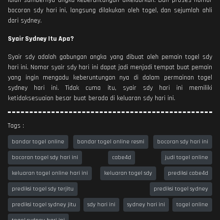
ialah sumbernya angka keberuntungan dikeluarkan. Dan proses nomor
bocoran sdy hari ini, langsung dilakukan oleh togel, dan sejumlah ahli
dari sydney.
Syair Sydney Itu Apa?
Syair sdy adalah gabungan angka yang dibuat oleh pemain togel sdy
hari ini. Nomor syair sdy hari ini dapat jadi menjadi tempat buat pemain
yang ingin mengadu keberuntungan nya di dalam permainan togel
sydney hari ini. Tidak cuma itu, syair sdy hari ini memiliki
ketidaksesuaian besar buat berada di keluaran sdy hari ini.
Tags :
bandar togel online
bandar togel online resmi
bocoran sdy hari ini
bocoran togel sdy hari ini
cabe4d
judi togel online
keluaran togel online hari ini
keluaran togel sdy
prediksi cabe4d
prediksi togel sdy terjitu
prediksi togel sydney
prediksi togel sydney jitu
sdy hari ini
sydney hari ini
togel online