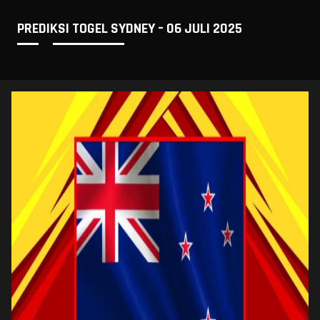
PREDIKSI TOGEL SYDNEY – 06 JULI 2025