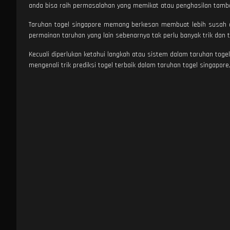
anda bisa raih permasalahan yang memikat atau penghasilan tamb
Taruhan togel singapore memang berkesan membuat lebih susah di
permainan taruhan yang lain sebenarnya tak perlu banyak trik dan ti
Kecuali diperlukan ketahui langkah atau sistem dalam taruhan togel 
mengenali trik prediksi togel terbaik dalam taruhan togel singap