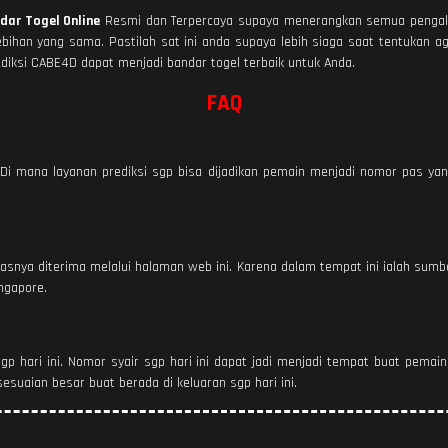
dar Togel Online
Resmi dan Terpercaya supaya menerangkan semua pengalam
bihan yang sama. Pastilah sat ini anda supaya lebih siaga saat tentukan ag
ediksi CABE4D dapat menjadi bandar togel terbaik untuk Anda.
FAQ
. Di mana layanan prediksi sgp bisa dijadikan pemain menjadi nomor pas y
asnya diterima melalui halaman web ini. Karena dalam tempat ini ialah sum
ingapore.
gp hari ini. Nomor syair sgp hari ini dapat jadi menjadi tempat buat pema
aksesuaian besar buat berada di keluaran sgp hari ini.