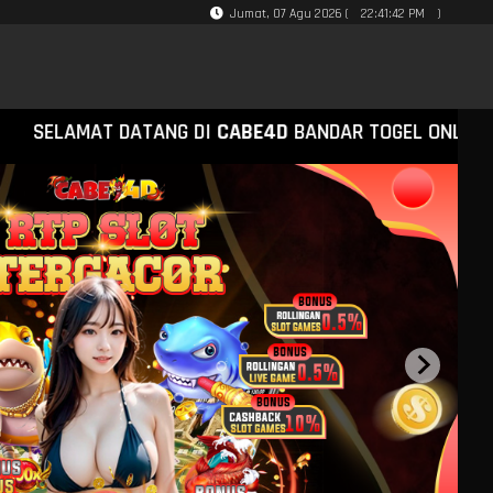
Jumat, 07 Agu 2026 (
22:41:42 PM
)
MAT DATANG DI
CABE4D
BANDAR TOGEL ONLINE DAN SIT