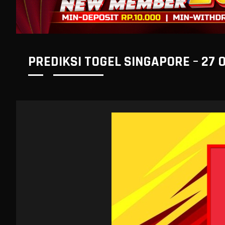
PREDIKSI TOGEL SINGAPORE – 27