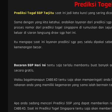
Prediksi Tog
Prediksi Togel SGP Terjitu
saat ini jadi kata kunci yang sering di
Sama dengan yang kita ketahui, andaikan layanan dari prediksi sgp
proses nomor dari prediksi togel singapore di rumuskan dan se
keluar di siaran langsung draw sgp hari ini.
Itu mengapa saat ini layanan prediksi sgp pas selalu dipakai se
kemenangan besar.
Bocoran SGP Hari Ini
tentu saja terlalu membantu buat banyak an
secara gratis.
Walau bagaimanapun CABE4D tentu saja akan memperingati anda kala
rekanan anda yang memiliki kegemaran yang sama ialah bermain to
Apa anda sedang mencari Prediksi SGP yang dapat memberikan ra
CABE4D. Saat ini Prediksi Togel Singapore tentu saja akan membe