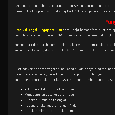
CABE4D terlalu bahagia kalaupun anda selalu ada populasi atau 
membuat situs prediksi togel yang CABE4D persiapkan ini murni 
Fun
Prediksi Togel Singapore Jitu
tentu saja bermanfaat buat setiap
pakai hasil racikan Bocoran SGP dalam web ini buat menjadi angka 
Karena itu tidak butuh sampai hingga kelewatan semua tipe predik
setiap prediksi yang dikasih tidak CABE4D jamin 100% akan te
Buat banyak pencinta togel online, Anda bukan hanya bisa melihat d
mimpi, livedraw togel, data togel hari ini, paito dan banyak inform
dalam peletakan angka. Berikut CABE4D akan memberikan anda seju
Yakin buat tekankan hati Anda sendiri
Menggunakan data keluaran togel
Gunakan rumus paito angka
Pasang angka keberuntungan Anda
Gunakan mimpi / data buku mimpi