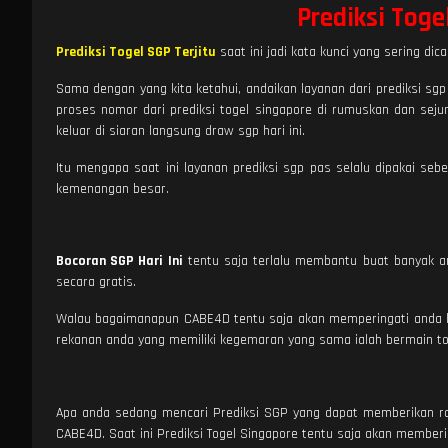
Prediksi Tog
Prediksi Togel SGP Terjitu
saat ini jadi kata kunci yang sering di
Sama dengan yang kita ketahui, andaikan layanan dari prediksi sgp
proses nomor dari prediksi togel singapore di rumuskan dan se
keluar di siaran langsung draw sgp hari ini.
Itu mengapa saat ini layanan prediksi sgp pas selalu dipakai se
kemenangan besar.
Bocoran SGP Hari Ini
tentu saja terlalu membantu buat banyak an
secara gratis.
Walau bagaimanapun CABE4D tentu saja akan memperingati anda kala
rekanan anda yang memiliki kegemaran yang sama ialah bermain to
Apa anda sedang mencari Prediksi SGP yang dapat memberikan ra
CABE4D. Saat ini Prediksi Togel Singapore tentu saja akan membe