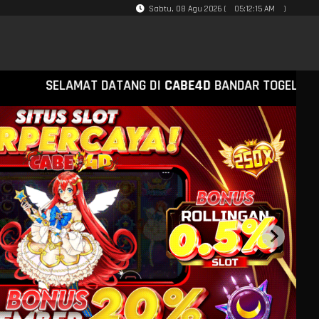
Sabtu, 08 Agu 2026 (
05:12:15 AM
)
SELAMAT DATANG DI
CABE4D
BANDAR TOGEL ONLINE DAN