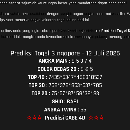
ahan secara sejumlah keuntungan besar yang mendatang dapat anda capai.
picu selalu permasalahan dengan penghitungan angka atau matematika. Wala
ps saat menerka angka keluaran togel online hari ini.
online, anda yang ingin coba diperlukan kenali sejumlah trik
Prediksi Togel 
ore, bukan tidak mungkin anda kemudian selalu mempunyai peluang menang sel
Prediksi Togel Singapore – 12 Juli 2025
ANGKA MAIN
:
8 5 3 7 4
COLOK BEBAS 2D
:
8 & 5
TOP 4D
:
7435*5347*4583*8537
TOP 3D
:
758*378*853*537*785
TOP 2D
:
75*57*87*58*38*83
SHIO
:
BABI
ANGKA TWINS
:
55
☆☆☆
Prediksi CABE 4D
☆☆☆