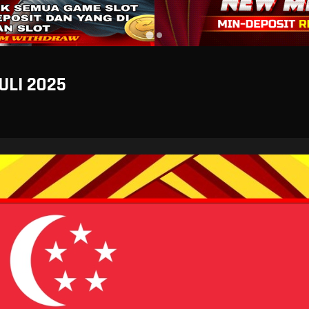
ULI 2025