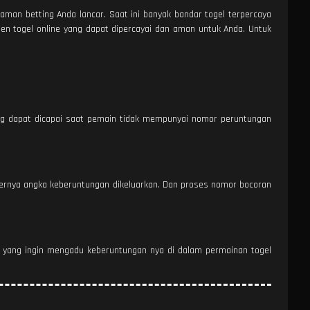
an betting Anda lancar. Saat ini banyak bandar togel terpercaya
en togel online yang dapat dipercayai dan aman untuk Anda. Untuk
ang dapat dicapai saat pemain tidak mempunyai nomor peruntungan
bernya angka keberuntungan dikeluarkan. Dan proses nomor bocoran
in yang ingin mengadu keberuntungan nya di dalam permainan togel