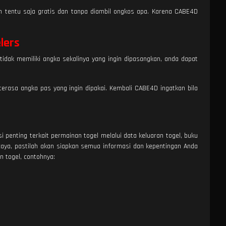
h tentu saja gratis dan tanpa diambil ongkos apa. Karena CABE4D
lers
idak memiliki angka sekalinya yang ingin dipasangkan, anda dapat
terasa angka pas yang ingin dipakai. Kembali CABE4D ingatkan bila
i penting terkait permainan togel melalui data keluaran togel, buku
aya, pastilah akan siapkan semua informasi dan kepentingan Anda
 togel, contohnya: