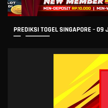
PREDIKSI TOGEL SINGAPORE – 09 