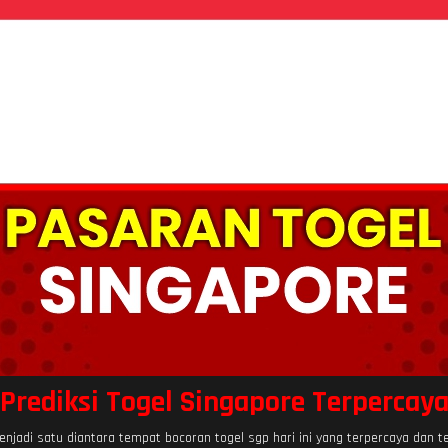
Prediksi Togel Singapore Terpercay
njadi satu diantara tempat bocoran togel sgp hari ini yang terpercaya dan ter