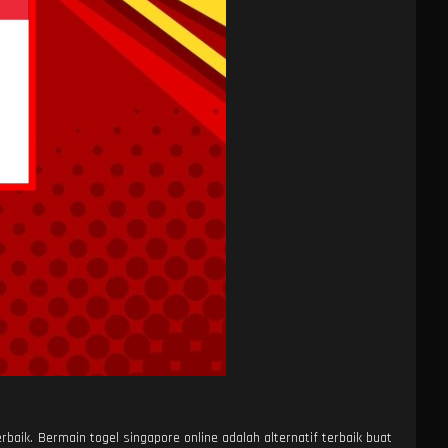
a
baik. Bermain togel singapore online adalah alternatif terbaik buat