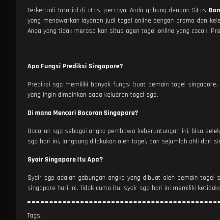
Terkecuali tutorial di atas, percayai Anda gabung dengan Situs
Ban
yang menawarkan layanan judi togel online dengan promo dan kele
Anda yang tidak merasa kan situs agen togel online yang cocok, Pr
Apa Fungsi Prediksi Singapore?
Prediksi sgp memiliki banyak fungsi buat pemain togel singapore
yang ingin dimainkan pada keluaran togel sgp.
Di mana Mencari Bocoran Singapore?
Bocoran sgp sebagai angka pembawa keberuntungan ini, bisa selek
sgp hari ini, langsung dilakukan oleh togel, dan sejumlah ahli dari s
Syair Singapore Itu Apa?
Syair sgp adalah gabungan angka yang dibuat oleh pemain togel s
singapore hari ini. Tidak cuma itu, syair sgp hari ini memiliki ketid
Tags :