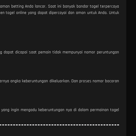
an betting Anda lancar. Saat ini banyak bandar togel terpercaya
en togel online yang dapat dipercayai dan aman untuk Anda. Untuk
ang dapat dicapai saat pemain tidak mempunyai nomor peruntungan
bernya angka keberuntungan dikeluarkan. Dan proses nomor bocoran
in yang ingin mengadu keberuntungan nya di dalam permainan togel