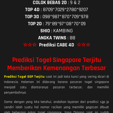
COLOK BEBAS 2D
:
9 & 2
TOP 4D
:
8709*7029*2780*9207
TOP 3D
:
098*987*870*709*978
TOP 2D
:
79*89*97*08*70*09
SHIO
:
KAMBING
ANGKA TWINS
:
88
☆☆☆
Prediksi CABE 4D
☆☆☆
Prediksi Togel Singapore Terjitu
Memberikan Kemenangan Terbesar
Prediksi Togel SGP Terjitu
saat ini jadi kata kunci yang sering dicari di
Indonesia. Halaman ini didorong karena pasaran togel singapore
menjadi satu diantaranya pasaran terbesar, dan memiliki
penyembahnya.
Sama dengan yang kita ketahui, andaikan layanan dari prediksi sgp jp
sendiri ialah suatu hal nomor racikan yang memiliki gagasan dibuat
oleh beberapa pakar togel singapore. Yang Dimana saat ini sudah