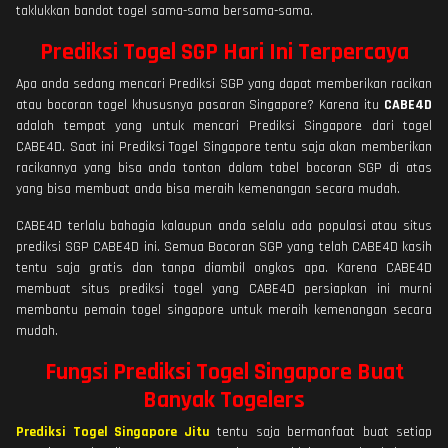
taklukkan bandot togel sama-sama bersama-sama.
Prediksi Togel SGP Hari Ini Terpercaya
Apa anda sedang mencari Prediksi SGP yang dapat memberikan racikan
atau bocoran togel khususnya pasaran Singapore? Karena itu
CABE4D
adalah tempat yang untuk mencari Prediksi Singapore dari togel
CABE4D. Saat ini Prediksi Togel Singapore tentu saja akan memberikan
racikannya yang bisa anda tonton dalam tabel bocoran SGP di atas
yang bisa membuat anda bisa meraih kemenangan secara mudah.
CABE4D terlalu bahagia kalaupun anda selalu ada populasi atau situs
prediksi SGP CABE4D ini. Semua Bocoran SGP yang telah CABE4D kasih
tentu saja gratis dan tanpa diambil ongkos apa. Karena CABE4D
membuat situs prediksi togel yang CABE4D persiapkan ini murni
membantu pemain togel singapore untuk meraih kemenangan secara
mudah.
Fungsi Prediksi Togel Singapore Buat
Banyak Togelers
Prediksi Togel Singapore Jitu
tentu saja bermanfaat buat setiap