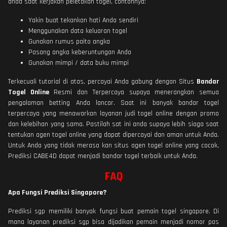
anda saat kerjakan peletakan togel, contohnya:
Yakin buat tekankan hati Anda sendiri
Menggunakan data keluaran togel
Gunakan rumus paito angka
Pasang angka keberuntungan Anda
Gunakan mimpi / data buku mimpi
Terkecuali tutorial di atas, percayai Anda gabung dengan Situs
Bandar
Togel Online
Resmi dan Terpercaya supaya menerangkan semua
pengalaman betting Anda lancar. Saat ini banyak bandar togel
terpercaya yang menawarkan layanan judi togel online dengan promo
dan kelebihan yang sama. Pastilah sat ini anda supaya lebih siaga saat
tentukan agen togel online yang dapat dipercayai dan aman untuk Anda.
Untuk Anda yang tidak merasa kan situs agen togel online yang cocok,
Prediksi CABE4D dapat menjadi bandar togel terbaik untuk Anda.
FAQ
Apa Fungsi Prediksi Singapore?
Prediksi sgp memiliki banyak fungsi buat pemain togel singapore. Di
mana layanan prediksi sgp bisa dijadikan pemain menjadi nomor pas