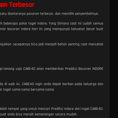
gan Terbesar
di satu diantaranya pasaran terbesar, dan memiliki penyembahnya.
oleh beberapa pakar togel indore. Yang Dimana saat ini sudah semua
mor bocoran indore hari ini yang mempunyai kekuatan besar buat
tunjukkan secepatnya bisa jadi menjadi bahan penting saat mencetak
 Tapi tenang saja CABE4D akan memberikan Prediksi Bocoran INDORE
da di web ini, CABE4D ingin anda dapat berikan pada keluarga dan
ndot togel sama-sama bersama-sama.
alah tempat yang untuk mencari Prediksi Indore dari togel CABE4D.
embuat anda bisa meraih kemenangan secara mudah.