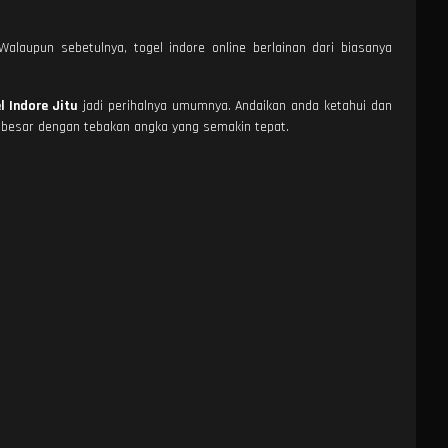
aupun sebetulnya, togel indore online berlainan dari biasanya
l Indore Jitu
jadi perihalnya umumnya. Andaikan anda ketahui dan
h besar dengan tebakan angka yang semakin tepat.