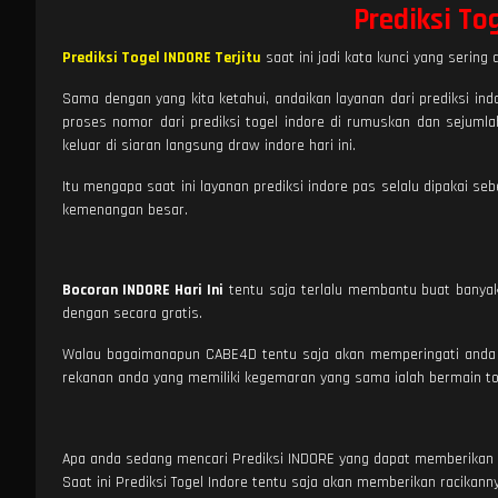
Prediksi To
Prediksi Togel INDORE Terjitu
saat ini jadi kata kunci yang sering
Sama dengan yang kita ketahui, andaikan layanan dari prediksi ind
proses nomor dari prediksi togel indore di rumuskan dan sejum
keluar di siaran langsung draw indore hari ini.
Itu mengapa saat ini layanan prediksi indore pas selalu dipakai s
kemenangan besar.
Bocoran INDORE Hari Ini
tentu saja terlalu membantu buat banyak
dengan secara gratis.
Walau bagaimanapun CABE4D tentu saja akan memperingati anda kal
rekanan anda yang memiliki kegemaran yang sama ialah bermain to
Apa anda sedang mencari Prediksi INDORE yang dapat memberikan r
Saat ini Prediksi Togel Indore tentu saja akan memberikan racik