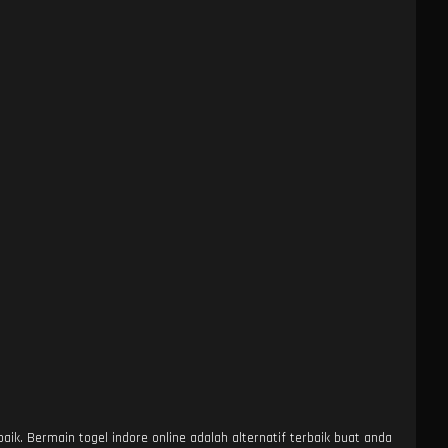
aik. Bermain togel indore online adalah alternatif terbaik buat anda