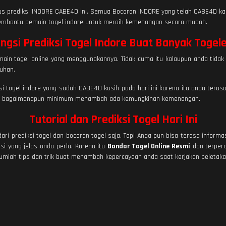
tus prediksi INDORE CABE4D ini. Semua Bocoran INDORE yang telah CABE4D ka
membantu pemain togel indore untuk meraih kemenangan secara mudah.
ngsi Prediksi Togel Indore Buat Banyak Togel
ain togel online yang menggunakannya. Tidak cuma itu kalaupun anda tidak 
uhan.
i togel indore yang sudah CABE4D kasih pada hari ini karena itu anda terasa
alau bagaimanapun minimum menambah ada kemungkinan kemenangan.
Tutorial dan Prediksi Togel Hari Ini
ari prediksi togel dan bocoran togel saja. Tapi Anda pun bisa terasa informas
asi yang jelas anda perlu. Karena itu
Bandar Togel Online Resmi
dan terperc
mlah tips dan trik buat menambah kepercayaan anda saat kerjakan peletakan