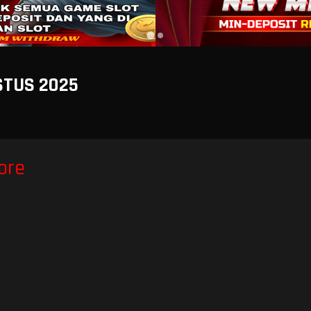
STUS 2025