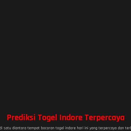
Prediksi Togel Indore Terpercaya
i satu diantara tempat bocoran togel indore hari ini yang terpercaya dan terb