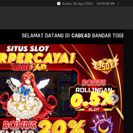
Kamis, 06 Agu 2026 (
04:19:58 AM
)
SELAMAT DATANG DI
CABE4D
BANDAR TOGEL ONLINE DA