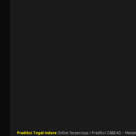
Prediksi Togel Indore
Online Terpercaya | Prediksi CABE4D – Menjad