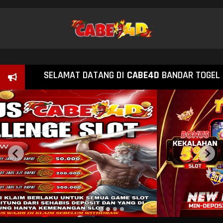
SELAMAT DATANG DI
CABE4D
BANDAR TOGEL ONL
…