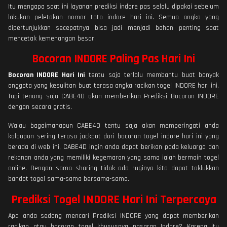
Itu mengapa saat ini layanan prediksi indore pas selalu dipakai sebelum
lakukan peletakan nomor toto indore hari ini. Semua angka yang
dipertunjukkan secepatnya bisa jadi menjadi bahan penting saat
mencetak kemenangan besar.
Bocoran INDORE Paling Pas Hari Ini
Bocoran INDORE Hari Ini
tentu saja terlalu membantu buat banyak
anggota yang kesulitan buat terasa angka racikan togel INDORE hari ini.
Tapi tenang saja CABE4D akan memberikan Prediksi Bocoran INDORE
dengan secara gratis.
Walau bagaimanapun CABE4D tentu saja akan memperingati anda
kalaupun sering terasa jackpot dari bocoran togel indore hari ini yang
berada di web ini, CABE4D ingin anda dapat berikan pada keluarga dan
rekanan anda yang memiliki kegemaran yang sama ialah bermain togel
online. Dengan sama sharing tidak ada ruginya kita dapat taklukkan
bandot togel sama-sama bersama-sama.
Prediksi Togel INDORE Hari Ini Terpercaya
Apa anda sedang mencari Prediksi INDORE yang dapat memberikan
racikan atau bocoran togel khususnya pasaran Indore? Karena itu