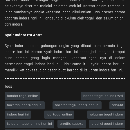
Bocoran indore sebagai angka pembawa keberuntungan ini, bisa
selekasnya diterima melalui halaman web ini. Karena dalam tempat ini
ialah sumbernya angka keberuntungan dikeluarkan. Dan proses nomor
bocoran indore hari ini, langsung dilakukan oleh togel, dan sejumlah ahli
dari indore.
Syair Indore Itu Apa?
Syair indore adalah gabungan angka yang dibuat oleh pemain togel
indore hari ini. Nomor syair indore hari ini dapat jadi menjadi tempat
buat pemain yang ingin mengadu keberuntungan nya di dalam
permainan togel indore hari ini. Tidak cuma itu, syair indore hari ini
memiliki ketidaksesuaian besar buat berada di keluaran indore hari ini.
Tags :
bandar togel online
bandar togel online resmi
bocoran indore hari ini
bocoran togel indore hari ini
cabe4d
indore hari ini
judi togel online
keluaran togel indore
keluaran togel online hari ini
prediksi cabe4d
prediksi togel indore