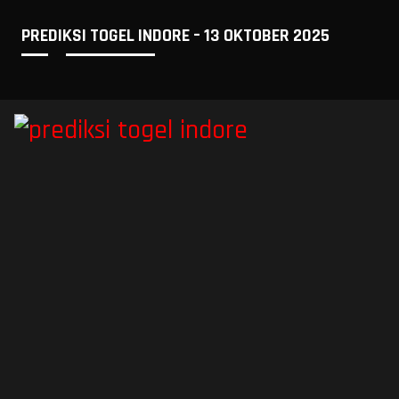
PREDIKSI TOGEL INDORE – 13 OKTOBER 2025