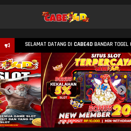
SELAMAT DATANG DI
CABE4D
BANDAR TOGEL ONL
…