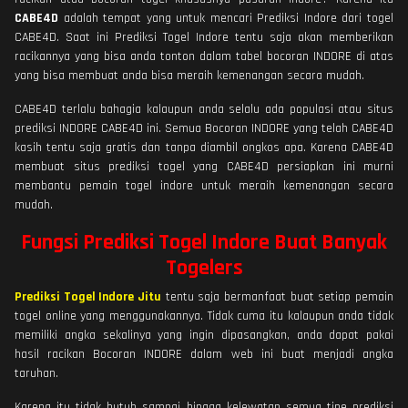
CABE4D
adalah tempat yang untuk mencari Prediksi Indore dari togel
CABE4D. Saat ini Prediksi Togel Indore tentu saja akan memberikan
racikannya yang bisa anda tonton dalam tabel bocoran INDORE di atas
yang bisa membuat anda bisa meraih kemenangan secara mudah.
CABE4D terlalu bahagia kalaupun anda selalu ada populasi atau situs
prediksi INDORE CABE4D ini. Semua Bocoran INDORE yang telah CABE4D
kasih tentu saja gratis dan tanpa diambil ongkos apa. Karena CABE4D
membuat situs prediksi togel yang CABE4D persiapkan ini murni
membantu pemain togel indore untuk meraih kemenangan secara
mudah.
Fungsi Prediksi Togel Indore Buat Banyak
Togelers
Prediksi Togel Indore Jitu
tentu saja bermanfaat buat setiap pemain
togel online yang menggunakannya. Tidak cuma itu kalaupun anda tidak
memiliki angka sekalinya yang ingin dipasangkan, anda dapat pakai
hasil racikan Bocoran INDORE dalam web ini buat menjadi angka
taruhan.
Karena itu tidak butuh sampai hingga kelewatan semua tipe prediksi