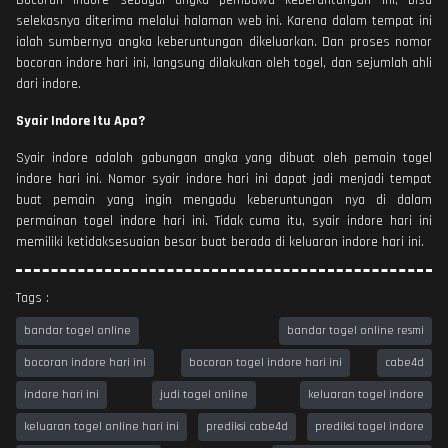
Bocoran indore sebagai angka pembawa keberuntungan ini, bisa
selekasnya diterima melalui halaman web ini. Karena dalam tempat ini
ialah sumbernya angka keberuntungan dikeluarkan. Dan proses nomor
bocoran indore hari ini, langsung dilakukan oleh togel, dan sejumlah ahli
dari indore.
Syair Indore Itu Apa?
Syair indore adalah gabungan angka yang dibuat oleh pemain togel
indore hari ini. Nomor syair indore hari ini dapat jadi menjadi tempat
buat pemain yang ingin mengadu keberuntungan nya di dalam
permainan togel indore hari ini. Tidak cuma itu, syair indore hari ini
memiliki ketidaksesuaian besar buat berada di keluaran indore hari ini.
Tags :
bandar togel online
bandar togel online resmi
bocoran indore hari ini
bocoran togel indore hari ini
cabe4d
indore hari ini
judi togel online
keluaran togel indore
keluaran togel online hari ini
prediksi cabe4d
prediksi togel indore