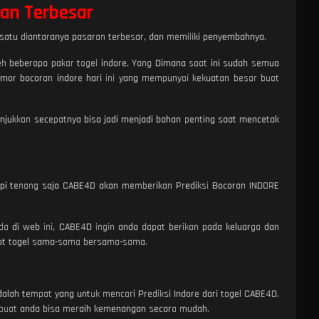
gan Terbesar
di satu diantaranya pasaran terbesar, dan memiliki penyembahnya.
oleh beberapa pakar togel indore. Yang Dimana saat ini sudah semua
mor bocoran indore hari ini yang mempunyai kekuatan besar buat
tunjukkan secepatnya bisa jadi menjadi bahan penting saat mencetak
 Tapi tenang saja CABE4D akan memberikan Prediksi Bocoran INDORE
da di web ini, CABE4D ingin anda dapat berikan pada keluarga dan
ndot togel sama-sama bersama-sama.
alah tempat yang untuk mencari Prediksi Indore dari togel CABE4D.
embuat anda bisa meraih kemenangan secara mudah.