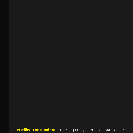
Prediksi Togel Indore
Online Terpercaya | Prediksi CABE4D – Menjad