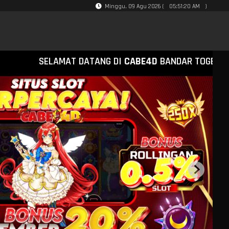
Minggu, 09 Agu 2026 (
05:51:20 AM
)
SELAMAT DATANG DI
CABE4D
BANDAR TOGEL ONLINE D