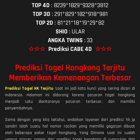
TOP 4D
:
8239*1829*9328*3812
TOP 3D
:
291*829*182*918*981
TOP 2D
:
81*21*18*19*29*82
SHIO
:
ULAR
ANGKA TWINS
:
33
☆☆☆
Prediksi CABE 4D
☆☆☆
Prediksi Togel Hongkong Terjitu
Memberikan Kemenangan Terbesar
Prediksi Togel HK Terjitu
saat ini jadi kata kunci yang sering dicari di
Indonesia. Halaman ini didorong karena pasaran togel hongkong
menjadi satu diantaranya pasaran terbesar, dan memiliki
penyembahnya.
Sama dengan yang kita ketahui, andaikan layanan dari prediksi hk jp
sendiri ialah suatu hal nomor racikan yang memiliki gagasan dibuat
oleh beberapa pakar togel hongkong. Yang Dimana saat ini sudah
semua proses nomor dari prediksi togel hongkong di rumuskan dan