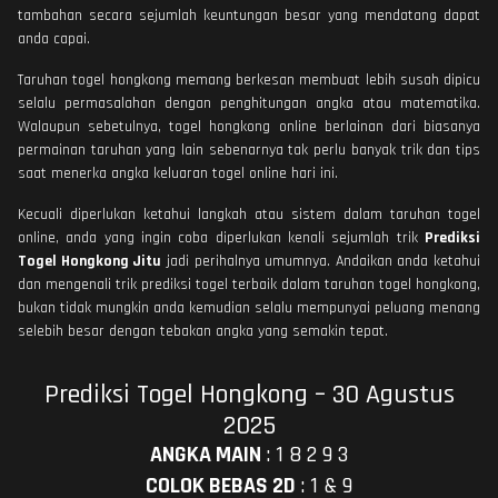
tambahan secara sejumlah keuntungan besar yang mendatang dapat
anda capai.
Taruhan togel hongkong memang berkesan membuat lebih susah dipicu
selalu permasalahan dengan penghitungan angka atau matematika.
Walaupun sebetulnya, togel hongkong online berlainan dari biasanya
permainan taruhan yang lain sebenarnya tak perlu banyak trik dan tips
saat menerka angka keluaran togel online hari ini.
Kecuali diperlukan ketahui langkah atau sistem dalam taruhan togel
online, anda yang ingin coba diperlukan kenali sejumlah trik
Prediksi
Togel Hongkong Jitu
jadi perihalnya umumnya. Andaikan anda ketahui
dan mengenali trik prediksi togel terbaik dalam taruhan togel hongkong,
bukan tidak mungkin anda kemudian selalu mempunyai peluang menang
selebih besar dengan tebakan angka yang semakin tepat.
Prediksi Togel Hongkong – 30 Agustus
2025
ANGKA MAIN
:
1 8 2 9 3
COLOK BEBAS 2D
:
1 & 9