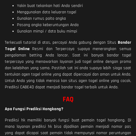
Yakin buat tekankan hati Anda sendiri
Menggunakan data keluaran togel
Gunakan rumus paito angka
Pasang angka keberuntungan Anda
Gunakan mimpi / data buku mimpi
Terkecuali tutorial di atas, percayai Anda gabung dengan Situs
Bandar
Togel Online
Resmi dan Terpercaya supaya menerangkan semua
pengalaman betting Anda lancar. Saat ini banyak bandar togel
terpercaya yang menawarkan layanan judi togel online dengan promo
dan kelebihan yang sama. Pastilah sat ini anda supaya lebih siaga saat
tentukan agen togel online yang dapat dipercayai dan aman untuk Anda.
Untuk Anda yang tidak merasa kan situs agen togel online yang cocok,
Prediksi CABE4D dapat menjadi bandar togel terbaik untuk Anda.
FAQ
Apa Fungsi Prediksi Hongkong?
Prediksi hk memiliki banyak fungsi buat pemain togel hongkong. Di
mana layanan prediksi hk bisa dijadikan pemain menjadi nomor pas
yang dapat dicapai saat pemain tidak mempunyai nomor peruntungan