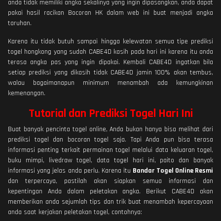
anda tidak memiliki angka sekalinya yang ingin dipasangkan, anda dapat
pakai hasil racikan Bocoran HK dalam web ini buat menjadi angka
taruhan.
Karena itu tidak butuh sampai hingga kelewatan semua tipe prediksi
togel hongkong yang sudah CABE4D kasih pada hari ini karena itu anda
terasa angka pas yang ingin dipakai. Kembali CABE4D ingatkan bila
setiap prediksi yang dikasih tidak CABE4D jamin 100% akan tembus,
walau bagaimanapun minimum menambah ada kemungkinan
kemenangan.
Tutorial dan Prediksi Togel Hari Ini
Buat banyak pencinta togel online, Anda bukan hanya bisa melihat dari
prediksi togel dan bocoran togel saja. Tapi Anda pun bisa terasa
informasi penting terkait permainan togel melalui data keluaran togel,
buku mimpi, livedraw togel, data togel hari ini, paito dan banyak
informasi yang jelas anda perlu. Karena itu
Bandar Togel Online Resmi
dan terpercaya, pastilah akan siapkan semua informasi dan
kepentingan Anda dalam peletakan angka. Berikut CABE4D akan
memberikan anda sejumlah tips dan trik buat menambah kepercayaan
anda saat kerjakan peletakan togel, contohnya: