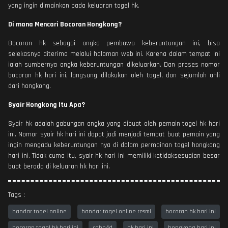
yang ingin dimainkan pada keluaran togel hk.
Di mana Mencari Bocoran Hongkong?
Bocoran hk sebagai angka pembawa keberuntungan ini, bisa
selekasnya diterima melalui halaman web ini. Karena dalam tempat ini
ialah sumbernya angka keberuntungan dikeluarkan. Dan proses nomor
bocoran hk hari ini, langsung dilakukan oleh togel, dan sejumlah ahli
dari hongkong.
Syair Hongkong Itu Apa?
Syair hk adalah gabungan angka yang dibuat oleh pemain togel hk hari
ini. Nomor syair hk hari ini dapat jadi menjadi tempat buat pemain yang
ingin mengadu keberuntungan nya di dalam permainan togel hongkong
hari ini. Tidak cuma itu, syair hk hari ini memiliki ketidaksesuaian besar
buat berada di keluaran hk hari ini.
Tags :
bandar togel online
bandar togel online resmi
bocoran hk hari ini
bocoran togel hk hari ini
cabe4d
hk hari ini
hongkong hari ini