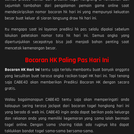
sejumlah tambahan dari pengalaman pemain game online saat
mendeskripsikan nomor bocoran hk hari ini yang mempunyai kekuatan
besar buat keluar di siaran langsung draw hk hari ini.
Itu mengapa saat ini layanan prediksi hk pas selalu dipakai sebelum
lakukan peletakan nomor toto hk hari ini. Semua angka yang
dipertunjukkan secepatnya bisa jadi menjadi bahan penting saat
mencetak kemenangan besar.
Bocoran HK Paling Pas Hari Ini
Bocoran HK Hari Ini
tentu saja terlalu membantu buat banyak anggota
yang kesulitan buat terasa angka racikan togel HK hari ini. Tapi tenang
saja CABE4D akan memberikan Prediksi Bocoran HK dengan secara
gratis.
Walau bagaimanapun CABE4D tentu saja akan memperingati anda
kalaupun sering terasa jackpot dari bocoran togel hongkong hari ini
yang berada di web ini, CABE4D ingin anda dapat berikan pada keluarga
dan rekanan anda yang memiliki kegemaran yang sama ialah bermain
togel online. Dengan sama sharing tidak ada ruginya kita dapat
taklukkan bandot togel sama-sama bersama-sama.