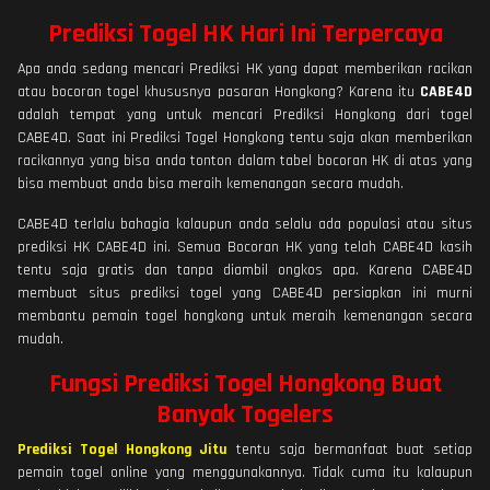
Prediksi Togel HK Hari Ini Terpercaya
Apa anda sedang mencari Prediksi HK yang dapat memberikan racikan
atau bocoran togel khususnya pasaran Hongkong? Karena itu
CABE4D
adalah tempat yang untuk mencari Prediksi Hongkong dari togel
CABE4D. Saat ini Prediksi Togel Hongkong tentu saja akan memberikan
racikannya yang bisa anda tonton dalam tabel bocoran HK di atas yang
bisa membuat anda bisa meraih kemenangan secara mudah.
CABE4D terlalu bahagia kalaupun anda selalu ada populasi atau situs
prediksi HK CABE4D ini. Semua Bocoran HK yang telah CABE4D kasih
tentu saja gratis dan tanpa diambil ongkos apa. Karena CABE4D
membuat situs prediksi togel yang CABE4D persiapkan ini murni
membantu pemain togel hongkong untuk meraih kemenangan secara
mudah.
Fungsi Prediksi Togel Hongkong Buat
Banyak Togelers
Prediksi Togel Hongkong Jitu
tentu saja bermanfaat buat setiap
pemain togel online yang menggunakannya. Tidak cuma itu kalaupun