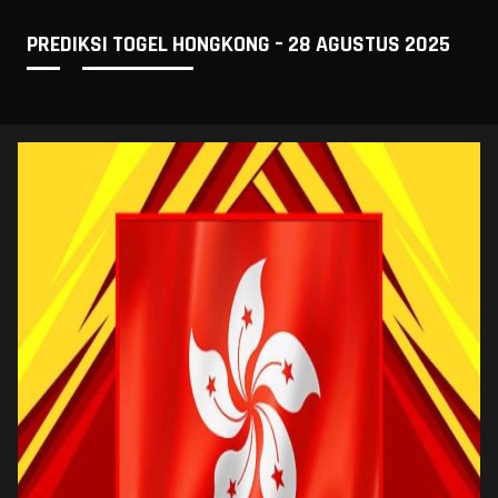
PREDIKSI TOGEL HONGKONG – 28 AGUSTUS 2025