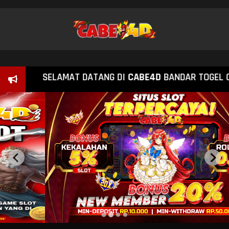
SELAMAT DATANG DI
CABE4D
BANDAR TOGEL ONLIN