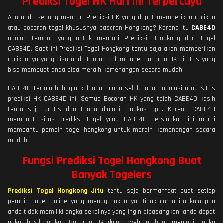
Prediksi Togel HK Hari Ini Terpercaya
Apa anda sedang mencari Prediksi HK yang dapat memberikan racikan
atau bocoran togel khususnya pasaran Hongkong? Karena itu
CABE4D
adalah tempat yang untuk mencari Prediksi Hongkong dari togel
CABE4D. Saat ini Prediksi Togel Hongkong tentu saja akan memberikan
racikannya yang bisa anda tonton dalam tabel bocoran HK di atas yang
bisa membuat anda bisa meraih kemenangan secara mudah.
CABE4D terlalu bahagia kalaupun anda selalu ada populasi atau situs
prediksi HK CABE4D ini. Semua Bocoran HK yang telah CABE4D kasih
tentu saja gratis dan tanpa diambil ongkos apa. Karena CABE4D
membuat situs prediksi togel yang CABE4D persiapkan ini murni
membantu pemain togel hongkong untuk meraih kemenangan secara
mudah.
Fungsi Prediksi Togel Hongkong Buat
Banyak Togelers
Prediksi Togel Hongkong Jitu
tentu saja bermanfaat buat setiap
pemain togel online yang menggunakannya. Tidak cuma itu kalaupun
anda tidak memiliki angka sekalinya yang ingin dipasangkan, anda dapat
pakai hasil racikan Bocoran HK dalam web ini buat menjadi angka