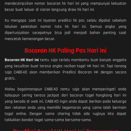
mendeskripsikan nomor bocoran hk hari ini yang mempunyai kekuatan
besar buat keluar di siaran langsung draw hk hari ini.
Itu mengapa saat ini layanan prediksi hk pas selalu dipakai sebelum
lakukan peletakan nomor toto hk hari ini. Semua angka yang
dipertunjukkan secepatnya bisa jadi menjadi bahan penting saat
mencetak kemenangan besar.
Bocoran HK Paling Pas Hari Ini
Bocoran HK Hari Ini
tentu saja terlalu membantu buat banyak anggota
yang kesulitan buat terasa angka racikan togel HK hari ini. Tapi tenang
saja CABE4D akan memberikan Prediksi Bocoran HK dengan secara
gratis.
Walau bagaimanapun CABE4D tentu saja akan memperingati anda
kalaupun sering terasa jackpot dari bocoran togel hongkong hari ini
yang berada di web ini, CABE4D ingin anda dapat berikan pada keluarga
dan rekanan anda yang memiliki kegemaran yang sama ialah bermain
togel online. Dengan sama sharing tidak ada ruginya kita dapat
taklukkan bandot togel sama-sama bersama-sama.