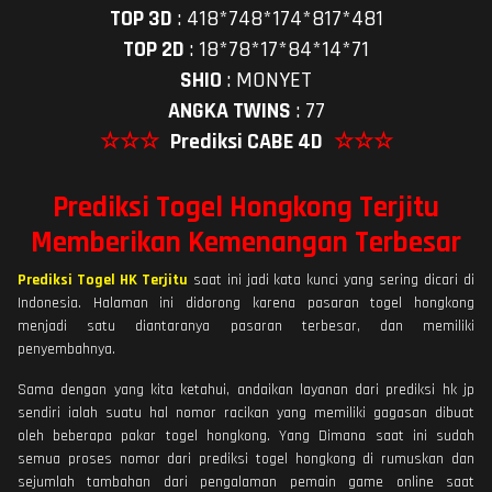
TOP 3D
:
418*748*174*817*481
TOP 2D
:
18*78*17*84*14*71
SHIO
:
MONYET
ANGKA TWINS
:
77
☆☆☆
Prediksi CABE 4D
☆☆☆
Prediksi Togel Hongkong Terjitu
Memberikan Kemenangan Terbesar
Prediksi Togel HK Terjitu
saat ini jadi kata kunci yang sering dicari di
Indonesia. Halaman ini didorong karena pasaran togel hongkong
menjadi satu diantaranya pasaran terbesar, dan memiliki
penyembahnya.
Sama dengan yang kita ketahui, andaikan layanan dari prediksi hk jp
sendiri ialah suatu hal nomor racikan yang memiliki gagasan dibuat
oleh beberapa pakar togel hongkong. Yang Dimana saat ini sudah
semua proses nomor dari prediksi togel hongkong di rumuskan dan
sejumlah tambahan dari pengalaman pemain game online saat