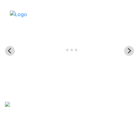
SELAMAT DATANG DI
CABE4D
BANDAR TOGEL
PREDIKSI TOGEL HONGKONG – 19
AGUSTUS 2025