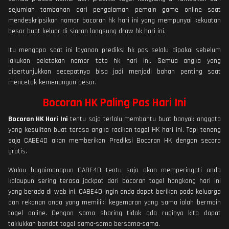
sejumlah tambahan dari pengalaman pemain game online saat
mendeskripsikan nomor bocoran hk hari ini yang mempunyai kekuatan
besar buat keluar di siaran langsung draw hk hari ini.
Itu mengapa saat ini layanan prediksi hk pas selalu dipakai sebelum
lakukan peletakan nomor toto hk hari ini. Semua angka yang
dipertunjukkan secepatnya bisa jadi menjadi bahan penting saat
mencetak kemenangan besar.
Bocoran HK Paling Pas Hari Ini
Bocoran HK Hari Ini
tentu saja terlalu membantu buat banyak anggota
yang kesulitan buat terasa angka racikan togel HK hari ini. Tapi tenang
saja CABE4D akan memberikan Prediksi Bocoran HK dengan secara
gratis.
Walau bagaimanapun CABE4D tentu saja akan memperingati anda
kalaupun sering terasa jackpot dari bocoran togel hongkong hari ini
yang berada di web ini, CABE4D ingin anda dapat berikan pada keluarga
dan rekanan anda yang memiliki kegemaran yang sama ialah bermain
togel online. Dengan sama sharing tidak ada ruginya kita dapat
taklukkan bandot togel sama-sama bersama-sama.