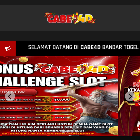
SELAMAT DATANG DI
CABE4D
BANDAR TOGEL ONLI