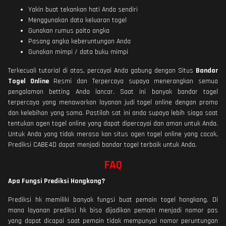
Yakin buat tekankan hati Anda sendiri
Menggunakan data keluaran togel
Gunakan rumus paito angka
Pasang angka keberuntungan Anda
Gunakan mimpi / data buku mimpi
Terkecuali tutorial di atas, percayai Anda gabung dengan Situs
Bandar
Togel Online
Resmi dan Terpercaya supaya menerangkan semua
pengalaman betting Anda lancar. Saat ini banyak bandar togel
terpercaya yang menawarkan layanan judi togel online dengan promo
dan kelebihan yang sama. Pastilah sat ini anda supaya lebih siaga saat
tentukan agen togel online yang dapat dipercayai dan aman untuk Anda.
Untuk Anda yang tidak merasa kan situs agen togel online yang cocok,
Prediksi CABE4D dapat menjadi bandar togel terbaik untuk Anda.
FAQ
Apa Fungsi Prediksi Hongkong?
Prediksi hk memiliki banyak fungsi buat pemain togel hongkong. Di
mana layanan prediksi hk bisa dijadikan pemain menjadi nomor pas
yang dapat dicapai saat pemain tidak mempunyai nomor peruntungan