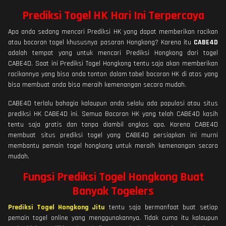
Prediksi Togel HK Hari Ini Terpercaya
Apa anda sedang mencari Prediksi HK yang dapat memberikan racikan
atau bocoran togel khususnya pasaran Hongkong? Karena itu
CABE4D
adalah tempat yang untuk mencari Prediksi Hongkong dari togel
CABE4D. Saat ini Prediksi Togel Hongkong tentu saja akan memberikan
racikannya yang bisa anda tonton dalam tabel bocoran HK di atas yang
bisa membuat anda bisa meraih kemenangan secara mudah.
CABE4D terlalu bahagia kalaupun anda selalu ada populasi atau situs
prediksi HK CABE4D ini. Semua Bocoran HK yang telah CABE4D kasih
tentu saja gratis dan tanpa diambil ongkos apa. Karena CABE4D
membuat situs prediksi togel yang CABE4D persiapkan ini murni
membantu pemain togel hongkong untuk meraih kemenangan secara
mudah.
Fungsi Prediksi Togel Hongkong Buat
Banyak Togelers
Prediksi Togel Hongkong Jitu
tentu saja bermanfaat buat setiap
pemain togel online yang menggunakannya. Tidak cuma itu kalaupun