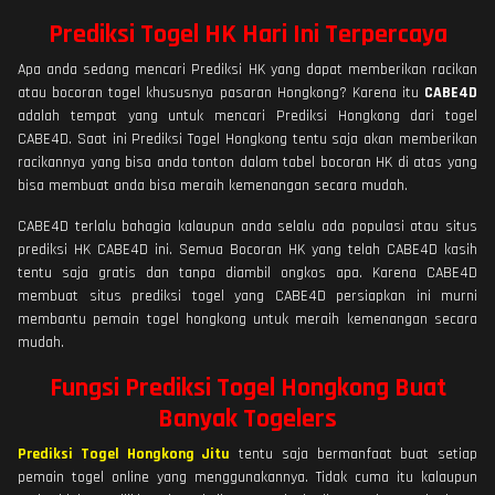
Prediksi Togel HK Hari Ini Terpercaya
Apa anda sedang mencari Prediksi HK yang dapat memberikan racikan
atau bocoran togel khususnya pasaran Hongkong? Karena itu
CABE4D
adalah tempat yang untuk mencari Prediksi Hongkong dari togel
CABE4D. Saat ini Prediksi Togel Hongkong tentu saja akan memberikan
racikannya yang bisa anda tonton dalam tabel bocoran HK di atas yang
bisa membuat anda bisa meraih kemenangan secara mudah.
CABE4D terlalu bahagia kalaupun anda selalu ada populasi atau situs
prediksi HK CABE4D ini. Semua Bocoran HK yang telah CABE4D kasih
tentu saja gratis dan tanpa diambil ongkos apa. Karena CABE4D
membuat situs prediksi togel yang CABE4D persiapkan ini murni
membantu pemain togel hongkong untuk meraih kemenangan secara
mudah.
Fungsi Prediksi Togel Hongkong Buat
Banyak Togelers
Prediksi Togel Hongkong Jitu
tentu saja bermanfaat buat setiap
pemain togel online yang menggunakannya. Tidak cuma itu kalaupun