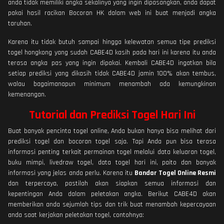
anda tidak memiliki angka sekalinya yang ingin dipasangkan, anda dapat
pakai hasil racikan Bocoran HK dalam web ini buat menjadi angka
taruhan.
Karena itu tidak butuh sampai hingga kelewatan semua tipe prediksi
togel hongkong yang sudah CABE4D kasih pada hari ini karena itu anda
terasa angka pas yang ingin dipakai. Kembali CABE4D ingatkan bila
setiap prediksi yang dikasih tidak CABE4D jamin 100% akan tembus,
walau bagaimanapun minimum menambah ada kemungkinan
kemenangan.
Tutorial dan Prediksi Togel Hari Ini
Buat banyak pencinta togel online, Anda bukan hanya bisa melihat dari
prediksi togel dan bocoran togel saja. Tapi Anda pun bisa terasa
informasi penting terkait permainan togel melalui data keluaran togel,
buku mimpi, livedraw togel, data togel hari ini, paito dan banyak
informasi yang jelas anda perlu. Karena itu
Bandar Togel Online Resmi
dan terpercaya, pastilah akan siapkan semua informasi dan
kepentingan Anda dalam peletakan angka. Berikut CABE4D akan
memberikan anda sejumlah tips dan trik buat menambah kepercayaan
anda saat kerjakan peletakan togel, contohnya: