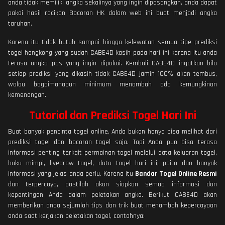
anda tidak memiliki angka sekalinya yang ingin dipasangkan, anda dapat
pakai hasil racikan Bocoran HK dalam web ini buat menjadi angka
taruhan.
Karena itu tidak butuh sampai hingga kelewatan semua tipe prediksi
togel hongkong yang sudah CABE4D kasih pada hari ini karena itu anda
terasa angka pas yang ingin dipakai. Kembali CABE4D ingatkan bila
setiap prediksi yang dikasih tidak CABE4D jamin 100% akan tembus,
walau bagaimanapun minimum menambah ada kemungkinan
kemenangan.
Tutorial dan Prediksi Togel Hari Ini
Buat banyak pencinta togel online, Anda bukan hanya bisa melihat dari
prediksi togel dan bocoran togel saja. Tapi Anda pun bisa terasa
informasi penting terkait permainan togel melalui data keluaran togel,
buku mimpi, livedraw togel, data togel hari ini, paito dan banyak
informasi yang jelas anda perlu. Karena itu
Bandar Togel Online Resmi
dan terpercaya, pastilah akan siapkan semua informasi dan
kepentingan Anda dalam peletakan angka. Berikut CABE4D akan
memberikan anda sejumlah tips dan trik buat menambah kepercayaan
anda saat kerjakan peletakan togel, contohnya: