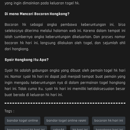
yang ingin dimainkan pada keluaran togel hk.
Di mana Mencari Bocoran Hongkong?
Bocoran hk sebagai angka pembawa keberuntungan ini, bisa
selekasnya diterima melalui halaman web ini. Karena dalam tempat ini
ialah sumbernya angka keberuntungan dikeluarkan. Dan proses nomor
bocoran hk hari ini, langsung dilakukan oleh togel, dan sejumlah ahli
dari hongkong.
Syair Hongkong Itu Apa?
Syair hk adalah gabungan angka yang dibuat oleh pemain togel hk hari
ini. Nomor syair hk hari ini dapat jadi menjadi tempat buat pemain yang
ingin mengadu keberuntungan nya di dalam permainan togel hongkong
hari ini. Tidak cuma itu, syair hk hari ini memiliki ketidaksesuaian besar
buat berada di keluaran hk hari ini.
Tags :
bandar togel online
bandar togel online resmi
bocoran hk hari ini
bocoran togel hk hari ini
cabe4d
hk hari ini
hongkong hari ini