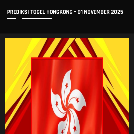
PREDIKSI TOGEL HONGKONG – 01 NOVEMBER 2025