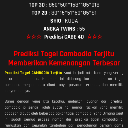
TOP 3D
:
850*501*158*185*018
TOP 2D
:
80*15*51*50*85*81
SHIO
:
KUDA
ANGKA TWINS
:
55
☆☆☆
Prediksi CABE 4D
☆☆☆
Prediksi Togel Cambodia Terjitu
Memberikan Kemenangan Terbesar
Prediksi Togel CAMBODIA Terjitu
saat ini jadi kata kunci yang sering
dicari di Indonesia. Halaman ini didorong karena pasaran togel
cambodia menjadi satu diantaranya pasaran terbesar, dan memiliki
penyembahnya.
Sama dengan yang kita ketahui, andaikan layanan dari prediksi
cambodia jp sendiri ialah suatu hal nomor racikan yang memiliki
gagasan dibuat oleh beberapa pakar togel cambodia. Yang Dimana saat
ini sudah semua proses nomor dari prediksi togel cambodia di
rumuskan dan sejumlah tambahan dari pengalaman pemain game