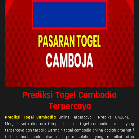
Prediksi Togel Cambodia
Terpercaya
Prediksi Togel Cambodia
Online Terpercaya | Prediksi CABE4D –
Menjadi satu diantara tempat bocoran togel cambodia hari ini yang
terpercaya dan terbaik. Bermain togel cambodia online adalah alternatif
terbaik buat anda bisa raih permasalahan yang memikat atau