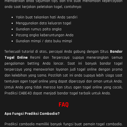
memberikan anda sejumlah tips dan trik buat menambah kepercayaan
anda saat kerjakan peletakan togel, contohnya:
Yakin buat tekankan hati Anda sendiri
Menggunakan data keluaran togel
Gunakan rumus paito angka
Pasang angka keberuntungan Anda
Gunakan mimpi / data buku mimpi
Terkecuali tutorial di atas, percayai Anda gabung dengan Situs
Bandar
Togel Online
Resmi dan Terpercaya supaya menerangkan semua
pengalaman betting Anda lancar. Saat ini banyak bandar togel
terpercaya yang menawarkan layanan judi togel online dengan promo
dan kelebihan yang sama. Pastilah sat ini anda supaya lebih siaga saat
tentukan agen togel online yang dapat dipercayai dan aman untuk Anda.
Untuk Anda yang tidak merasa kan situs agen togel online yang cocok,
Prediksi CABE4D dapat menjadi bandar togel terbaik untuk Anda.
FAQ
Apa Fungsi Prediksi Cambodia?
Prediksi cambodia memiliki banyak fungsi buat pemain togel cambodia.