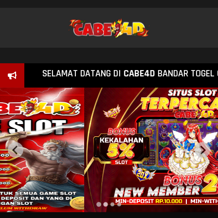
SELAMAT DATANG DI
CABE4D
BANDAR TOGEL ONLI