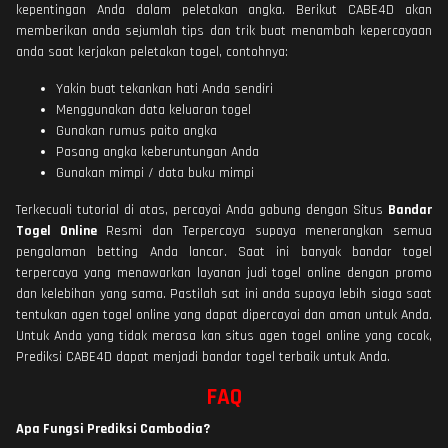
kepentingan Anda dalam peletakan angka. Berikut CABE4D akan
memberikan anda sejumlah tips dan trik buat menambah kepercayaan
anda saat kerjakan peletakan togel, contohnya:
Yakin buat tekankan hati Anda sendiri
Menggunakan data keluaran togel
Gunakan rumus paito angka
Pasang angka keberuntungan Anda
Gunakan mimpi / data buku mimpi
Terkecuali tutorial di atas, percayai Anda gabung dengan Situs
Bandar
Togel Online
Resmi dan Terpercaya supaya menerangkan semua
pengalaman betting Anda lancar. Saat ini banyak bandar togel
terpercaya yang menawarkan layanan judi togel online dengan promo
dan kelebihan yang sama. Pastilah sat ini anda supaya lebih siaga saat
tentukan agen togel online yang dapat dipercayai dan aman untuk Anda.
Untuk Anda yang tidak merasa kan situs agen togel online yang cocok,
Prediksi CABE4D dapat menjadi bandar togel terbaik untuk Anda.
FAQ
Apa Fungsi Prediksi Cambodia?