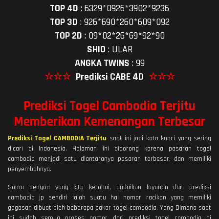
TOP 4D
:
6329*0926*3902*9236
TOP 3D
:
926*690*260*609*092
TOP 2D
:
09*02*26*69*92*90
SHIO
:
ULAR
ANGKA TWINS
:
99
☆☆☆
Prediksi CABE 4D
☆☆☆
Prediksi Togel Cambodia Terjitu
Memberikan Kemenangan Terbesar
Prediksi Togel CAMBODIA Terjitu
saat ini jadi kata kunci yang sering
dicari di Indonesia. Halaman ini didorong karena pasaran togel
cambodia menjadi satu diantaranya pasaran terbesar, dan memiliki
penyembahnya.
Sama dengan yang kita ketahui, andaikan layanan dari prediksi
cambodia jp sendiri ialah suatu hal nomor racikan yang memiliki
gagasan dibuat oleh beberapa pakar togel cambodia. Yang Dimana saat
ini sudah semua proses nomor dari prediksi togel cambodia di