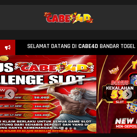
SELAMAT DATANG DI
CABE4D
BANDAR TOGEL ONLI