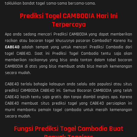
taklukkan bandot togel sama-sama bersama-sama.
Prediksi Togel CAMBODIA Hari Ini
Terpercaya
Apa anda sedang mencari Prediksi CAMBODIA yang dapat memberikan
racikan atau bocoran togel khususnya pasaran Cambodia? Karena itu
CABE4D
adalah tempat yang untuk mencari Prediksi Cambodia dari
togel CABE4D. Saat ini Prediksi Togel Cambodia tentu saja akan
memberikan racikannya yang bisa anda tonton dalam tabel bocoran
CAMBODIA di atas yang bisa membuat anda bisa meraih kemenangan
secara mudah.
CABE4D terlalu bahagia kalaupun anda selalu ada populasi atau situs
prediksi CAMBODIA CABE4D ini. Semua Bocoran CAMBODIA yang telah
CABE4D kasih tentu saja gratis dan tanpa diambil ongkos apa. Karena
CABE4D membuat situs prediksi togel yang CABE4D persiapkan ini
murni membantu pemain togel cambodia untuk meraih kemenangan
secara mudah.
Fungsi Prediksi Togel Cambodia Buat