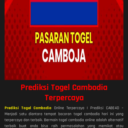
Prediksi Togel Cambodia
Terpercaya
Prediksi Togel Cambodia
Online Terpercaya | Prediksi CABE4D –
Menjadi satu diantara tempat bocoran togel cambodia hari ini yang
terpercaya dan terbaik. Bermain togel cambodia online adalah alternatif
terbaik buat anda bisa raih permasalahan yang memikat atau