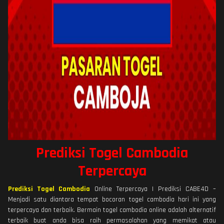
Prediksi Togel Cambodia
Terpercaya
Prediksi Togel Cambodia
Online Terpercaya | Prediksi CABE4D –
Menjadi satu diantara tempat bocoran togel cambodia hari ini yang
terpercaya dan terbaik. Bermain togel cambodia online adalah alternatif
terbaik buat anda bisa raih permasalahan yang memikat atau