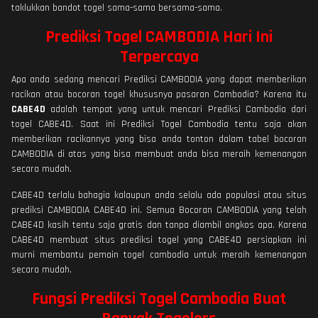
taklukkan bandot togel sama-sama bersama-sama.
Prediksi Togel CAMBODIA Hari Ini
Terpercaya
Apa anda sedang mencari Prediksi CAMBODIA yang dapat memberikan
racikan atau bocoran togel khususnya pasaran Cambodia? Karena itu
CABE4D
adalah tempat yang untuk mencari Prediksi Cambodia dari
togel CABE4D. Saat ini Prediksi Togel Cambodia tentu saja akan
memberikan racikannya yang bisa anda tonton dalam tabel bocoran
CAMBODIA di atas yang bisa membuat anda bisa meraih kemenangan
secara mudah.
CABE4D terlalu bahagia kalaupun anda selalu ada populasi atau situs
prediksi CAMBODIA CABE4D ini. Semua Bocoran CAMBODIA yang telah
CABE4D kasih tentu saja gratis dan tanpa diambil ongkos apa. Karena
CABE4D membuat situs prediksi togel yang CABE4D persiapkan ini
murni membantu pemain togel cambodia untuk meraih kemenangan
secara mudah.
Fungsi Prediksi Togel Cambodia Buat