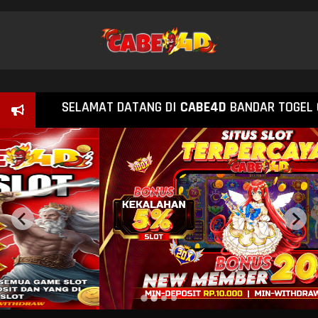
SELAMAT DATANG DI
CABE4D
BANDAR TOGEL ONLI