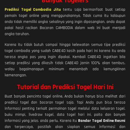
Banyak Togelers
Prediksi Togel Cambodia Jitu
tentu saja bermanfaat buat setiap
pemain togel online yang menggunakannya. Tidak cuma itu kalaupun
anda tidak memiliki angka sekalinya yang ingin dipasangkan, anda dapat
pakai hasil racikan Bocoran CAMBODIA dalam web ini buat menjadi
angka taruhan.
Karena itu tidak butuh sampai hingga kelewatan semua tipe prediksi
togel cambodia yang sudah CABE4D kasih pada hari ini karena itu anda
terasa angka pas yang ingin dipakai. Kembali CABE4D ingatkan bila
setiap prediksi yang dikasih tidak CABE4D jamin 100% akan tembus,
walau bagaimanapun minimum menambah ada kemungkinan
kemenangan.
Tutorial dan Prediksi Togel Hari Ini
Buat banyak pencinta togel online, Anda bukan hanya bisa melihat dari
prediksi togel dan bocoran togel saja. Tapi Anda pun bisa terasa
informasi penting terkait permainan togel melalui data keluaran togel,
buku mimpi, livedraw togel, data togel hari ini, paito dan banyak
informasi yang jelas anda perlu. Karena itu
Bandar Togel Online Resmi
dan terpercaya, pastilah akan siapkan semua informasi dan