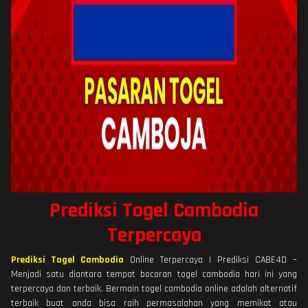
Prediksi Togel Cambodia
Terpercaya
Prediksi Togel Cambodia
Online Terpercaya | Prediksi CABE4D –
Menjadi satu diantara tempat bocoran togel cambodia hari ini yang
terpercaya dan terbaik. Bermain togel cambodia online adalah alternatif
terbaik buat anda bisa raih permasalahan yang memikat atau