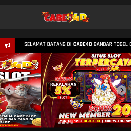
SELAMAT DATANG DI
CABE4D
BANDAR TOGEL ONLIN